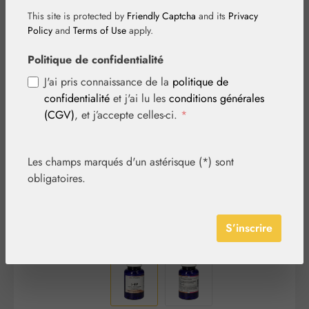
This site is protected by
Friendly Captcha
and its
Privacy
Policy
and
Terms of Use
apply.
Politique de confidentialité
J'ai pris connaissance de la
politique de
Ignorer la galerie d'images
confidentialité
et j'ai lu les
conditions générales
(CGV)
, et j’accepte celles-ci.
*
Les champs marqués d'un astérisque (*) sont
obligatoires.
S’inscrire