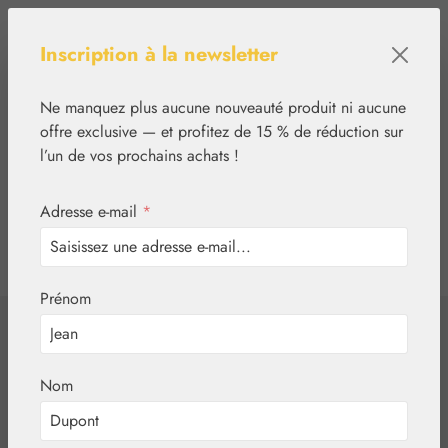
Passer au contenu principal
Inscription à la newsletter
Ne manquez plus aucune nouveauté produit ni aucune
offre exclusive — et profitez de 15 % de réduction sur
l’un de vos prochains achats !
Adresse e-mail
*
0
tcinn-a11y-toolbar.show
Vous avez 0 articles
Prénom
✿
Nutrition
Gall Pharma
5-HTP 100 mg
Nom
GPH Kapseln