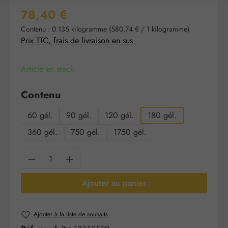
Prix régulier :
78,40 €
Contenu :
0.135 kilogramme
(580,74 € / 1 kilogramme)
Prix TTC, frais de livraison en sus
Article en stock.
Sélectionnez
Contenu
60 gél.
90 gél.
120 gél.
180 gél.
360 gél.
750 gél.
1750 gél.
Quantité de produit : Entrez la quantité sou
Ajouter au panier
Ajouter à la liste de souhaits