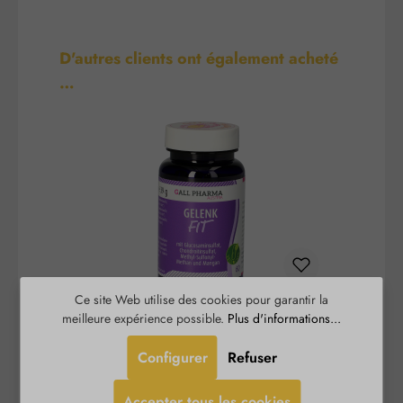
Ignorer la galerie de produits
D'autres clients ont également acheté
…
Ce site Web utilise des cookies pour garantir la
Articulation-Fit Gélules
meilleure expérience possible.
Plus d'informations...
Configurer
Refuser
Gelenk-Fit Kapseln est un complément alimentaire
composé d'une combinaison sélectionnée de
mé
Accepter tous les cookies