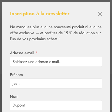
Passer au contenu principal
Inscription à la newsletter
Ne manquez plus aucune nouveauté produit ni aucune
offre exclusive — et profitez de 15 % de réduction sur
l’un de vos prochains achats !
Adresse e-mail
*
0
tcinn-a11y-toolbar.show
Vous avez 0 articles
Prénom
Connectez-vous ou
créez un compte
Nom