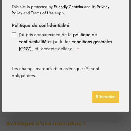
Je suis déjà client !
This site is protected by
Friendly Captcha
and its
Privacy
Policy
and
Terms of Use
apply.
Se connecter avec son adresse e-mail et son mot de
passe
Politique de confidentialité
J'ai pris connaissance de la
politique de
Votre adresse e-mail
*
confidentialité
et j'ai lu les
conditions générales
(CGV)
, et j’accepte celles-ci.
*
Votre mot de passe
*
Les champs marqués d'un astérisque (*) sont
obligatoires.
J'ai oublié mon mot de passe.
S’inscrire
Connexion
Avantages d'une inscription :