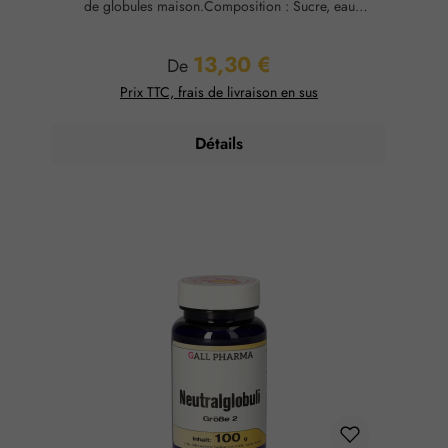
de globules maison.Composition : Sucre, eau
purifiéeConservation : Température ambiante, max. 65
% d'humidité relative.
13,30 €
Prix régulier :
De
Prix TTC, frais de livraison en sus
Détails