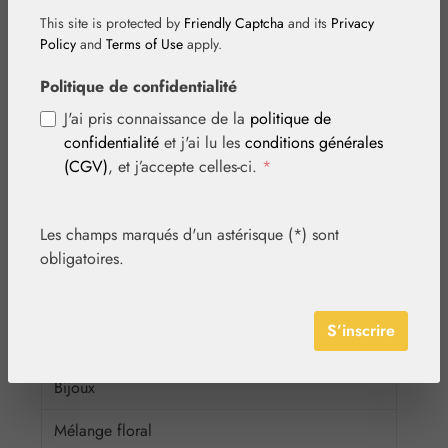
Végétal
This site is protected by
Friendly Captcha
and its
Privacy
Policy
and
Terms of Use
apply.
Nutrition
Politique de confidentialité
Cosmétique
J'ai pris connaissance de la
politique de
confidentialité
et j'ai lu les
conditions générales
Basiques
(CGV)
, et j’accepte celles-ci.
*
Diffuseur
Globules neutres
Les champs marqués d'un astérisque (*) sont
obligatoires.
Matières premières
Emballages
S’inscrire
Médias
Bijoux
Mélange floral