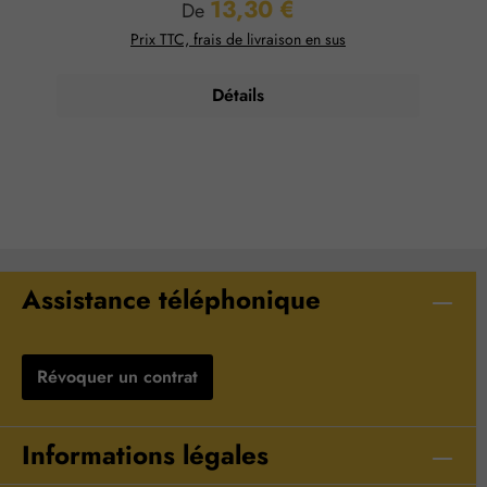
13,30 €
Prix régulier :
De
Prix TTC, frais de livraison en sus
Détails
Assistance téléphonique
Révoquer un contrat
Informations légales