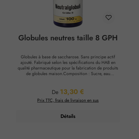
Globules neutres taille 8 GPH
Globules à base de saccharose. Sans principe actif
ajouté. Fabriqué selon les spécifications du HAB en
qualité pharmaceutique pour la fabrication de produits
de globules maison.Composition : Sucre, eau
purifiéeConservation : Température ambiante, max. 65
% d'humidité relative.
13,30 €
Prix régulier :
De
Prix TTC, frais de livraison en sus
Détails