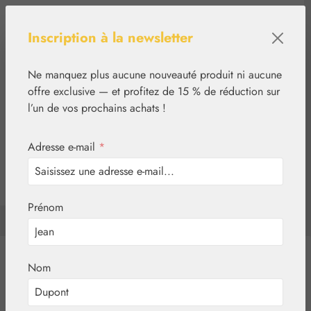
Passer au contenu principal
Inscription à la newsletter
Ne manquez plus aucune nouveauté produit ni aucune
offre exclusive — et profitez de 15 % de réduction sur
l’un de vos prochains achats !
Adresse e-mail
*
0
tcinn-a11y-toolbar.show
Vous avez 0 articles d
Prénom
✿
Basiques
Globules neutres
Essences florales
Nom
Aromathérapie