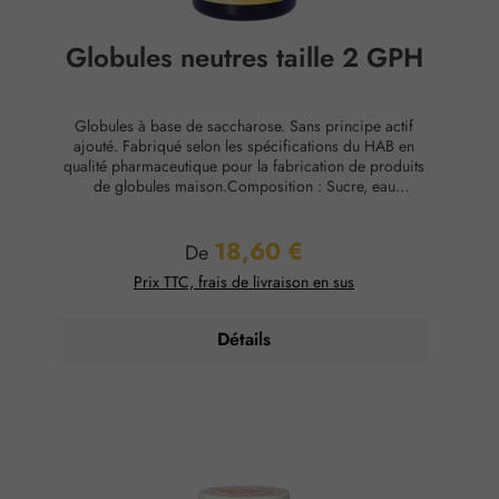
Globules neutres taille 2 GPH
Globules à base de saccharose. Sans principe actif
ajouté. Fabriqué selon les spécifications du HAB en
qualité pharmaceutique pour la fabrication de produits
de globules maison.Composition : Sucre, eau
purifiéeConservation : Température ambiante, max. 65
% d'humidité relative.
18,60 €
Prix régulier :
De
Prix TTC, frais de livraison en sus
Détails