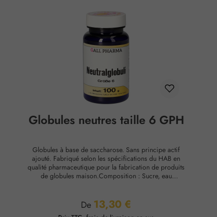
Globules neutres taille 6 GPH
Globules à base de saccharose. Sans principe actif
ajouté. Fabriqué selon les spécifications du HAB en
qualité pharmaceutique pour la fabrication de produits
de globules maison.Composition : Sucre, eau
purifiéeConservation : Température ambiante, max. 65
% d'humidité relative.
13,30 €
Prix régulier :
De