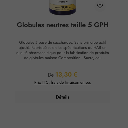
Globules neutres taille 5 GPH
Globules à base de saccharose. Sans principe actif
ajouté. Fabriqué selon les spécifications du HAB en
qualité pharmaceutique pour la fabrication de produits
de globules maison.Composition : Sucre, eau
purifiéeConservation : Température ambiante, max. 65
% d'humidité relative.
13,30 €
Prix régulier :
De
Prix TTC, frais de livraison en sus
Détails