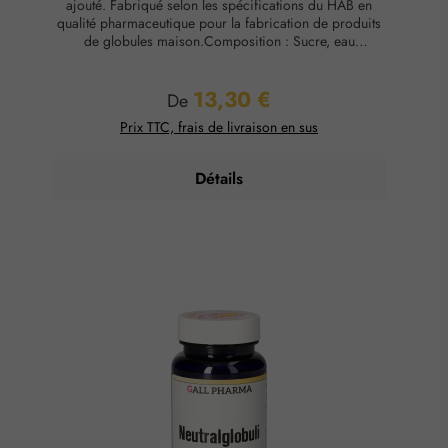
ajouté. Fabriqué selon les spécifications du HAB en
qualité pharmaceutique pour la fabrication de produits
de globules maison.Composition : Sucre, eau
purifiéeConservation : Température ambiante, max. 65
% d'humidité relative.
13,30 €
Prix régulier :
De
Prix TTC, frais de livraison en sus
Détails