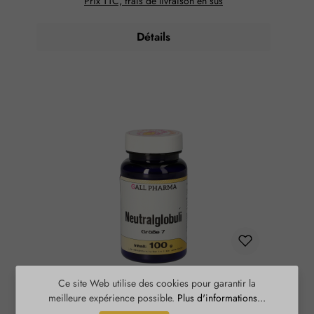
Prix TTC, frais de livraison en sus
Détails
Globules neutres taille 7 GPH
Ce site Web utilise des cookies pour garantir la
meilleure expérience possible.
Plus d'informations...