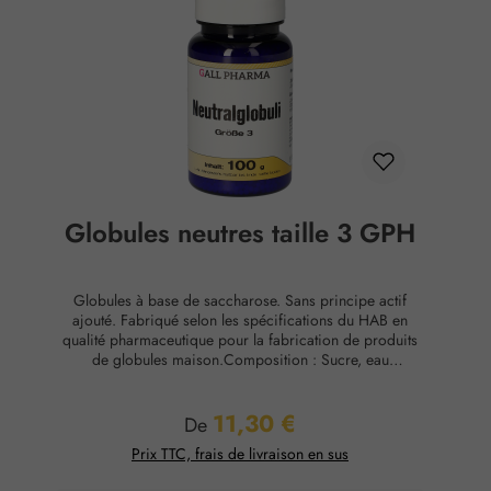
Globules neutres taille 3 GPH
Globules à base de saccharose. Sans principe actif
ajouté. Fabriqué selon les spécifications du HAB en
qualité pharmaceutique pour la fabrication de produits
de globules maison.Composition : Sucre, eau
purifiéeConservation : Température ambiante, max. 65
% d'humidité relative.
11,30 €
Prix régulier :
De
Prix TTC, frais de livraison en sus