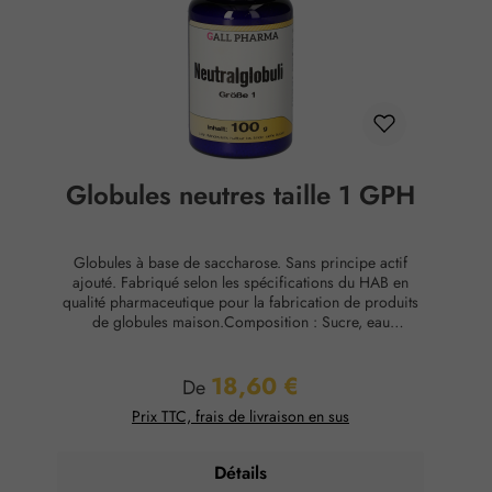
Globules neutres taille 1 GPH
Globules à base de saccharose. Sans principe actif
ajouté. Fabriqué selon les spécifications du HAB en
qualité pharmaceutique pour la fabrication de produits
de globules maison.Composition : Sucre, eau
purifiéeConservation : Température ambiante, max. 65
% d'humidité relative.
18,60 €
Prix régulier :
De
Prix TTC, frais de livraison en sus
Détails