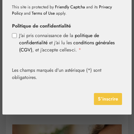
soin étape par étape
This site is protected by
Friendly Captcha
and its
Privacy
Policy
and
Terms of Use
apply.
Politique de confidentialité
En tant qu’expert en cosmétique naturelle et DIY, nous
souhaitons vous faire découvrir les secrets de la
J'ai pris connaissance de la
politique de
fabrication de vos propres produits cosmétiques.
confidentialité
et j'ai lu les
conditions générales
Fabriquer soi-même ses produits présente de
(CGV)
, et j’accepte celles-ci.
*
nombreux avantages : vous gardez le contrôle total
sur les ingrédients, pouvez répondre aux besoins
spécifiques de votre peau et évitez les additifs
Les champs marqués d'un astérisque (*) sont
artificiels. Grâce à nos bases de haute qualité et aux
obligatoires.
bienfaits des élixirs floraux ou des huiles essentielles,
vous créez une cosmétique unique qui prend soin de
votre peau naturellement et en douceur.
S’inscrire