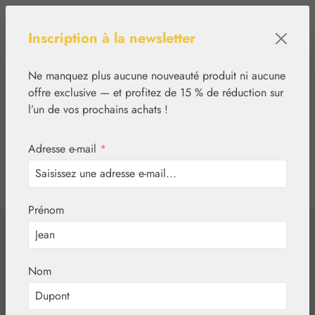
Passer au contenu principal
Inscription à la newsletter
Ne manquez plus aucune nouveauté produit ni aucune
offre exclusive — et profitez de 15 % de réduction sur
l’un de vos prochains achats !
Adresse e-mail
*
0
tcinn-a11y-toolbar.show
Vous avez 0 articles
Prénom
✿
Ressources utiles
Cosmétiques maison
Cosmétique maison –
Nom
Créez votre propre