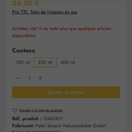
Prix régulier :
24,20 €
Prix TTC, frais de livraison en sus
Achetez vite! Il ne reste plus que quelques articles
disponibles!
Sélectionnez
Contenu
100 ml
250 ml
500 ml
Quantité de produit : Entrez la quantité sou
Ajouter au panier
Ajouter à la liste de souhaits
Réf. produit :
15400811
Fabricant:
Pater Severin Naturprodukte GmbH