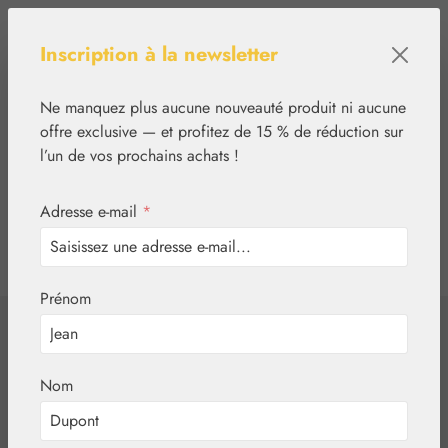
Passer au contenu principal
Inscription à la newsletter
Ne manquez plus aucune nouveauté produit ni aucune
offre exclusive — et profitez de 15 % de réduction sur
l’un de vos prochains achats !
Adresse e-mail
*
0
tcinn-a11y-toolbar.show
Vous avez 0 articles
Prénom
✿
Végétal
Eaux aromatiques
Aqua Aurantii Flor
Nom