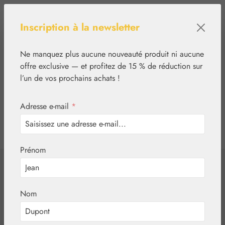
Passer au contenu principal
Inscription à la newsletter
Ne manquez plus aucune nouveauté produit ni aucune
offre exclusive — et profitez de 15 % de réduction sur
l’un de vos prochains achats !
Adresse e-mail
*
0
tcinn-a11y-toolbar.show
Vous avez 0 articles
Prénom
✿
Végétal
Eaux aromatiques
Aqua Menthae
Nom
crisp.