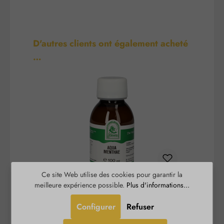
Ignorer la galerie de produits
D'autres clients ont également acheté
…
Ce site Web utilise des cookies pour garantir la
meilleure expérience possible.
Plus d'informations...
Aqua Menthae
Configurer
Refuser
Le St. Severin Aqua Menthae dégage une odeur
L'