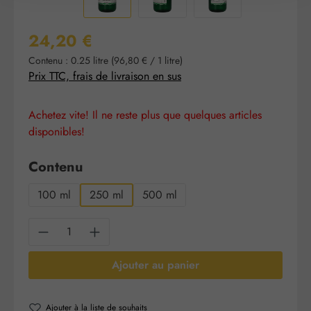
Prix régulier :
24,20 €
Contenu :
0.25 litre
(96,80 € / 1 litre)
Prix TTC, frais de livraison en sus
Achetez vite! Il ne reste plus que quelques articles
disponibles!
Sélectionnez
Contenu
100 ml
250 ml
500 ml
Quantité de produit : Entrez la quantité sou
Ajouter au panier
Ajouter à la liste de souhaits