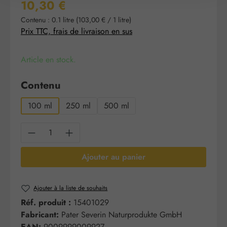
Prix régulier :
10,30 €
Contenu :
0.1 litre
(103,00 € / 1 litre)
Prix TTC, frais de livraison en sus
Article en stock.
Sélectionnez
Contenu
100 ml
250 ml
500 ml
Quantité de produit : Entrez la quantité sou
Ajouter au panier
Ajouter à la liste de souhaits
Réf. produit :
15401029
Fabricant:
Pater Severin Naturprodukte GmbH
EAN:
9009999009927