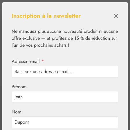
Passer au contenu principal
Inscription à la newsletter
Ne manquez plus aucune nouveauté produit ni aucune
offre exclusive — et profitez de 15 % de réduction sur
l’un de vos prochains achats !
Adresse e-mail
*
0
tcinn-a11y-toolbar.show
Vous avez 0 articles
Prénom
✿
Végétal
Eaux aromatiques
Aqua Rosae
Nom