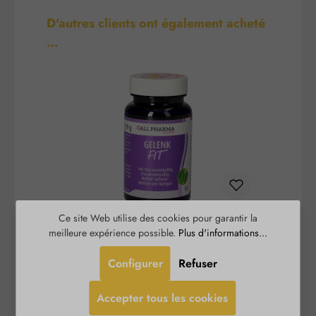
Ignorer la galerie de produits
D'autres clients ont également acheté
…
Ce site Web utilise des cookies pour garantir la
Articulation-Fit Gélules
meilleure expérience possible.
Plus d'informations...
Configurer
Refuser
Gelenk-Fit Kapseln est un complément alimentaire
composé d'une combinaison sélectionnée de
mé
Accepter tous les cookies
nutriments, incluant du sulfate de glucosamine, du
c
sulfate de chondroïtine et du
p