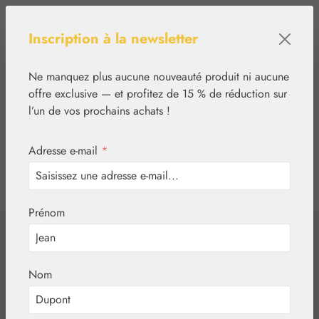
Passer au contenu principal
Inscription à la newsletter
Ne manquez plus aucune nouveauté produit ni aucune
offre exclusive — et profitez de 15 % de réduction sur
l’un de vos prochains achats !
Adresse e-mail
*
0
tcinn-a11y-toolbar.show
Vous avez 0 articles
Prénom
✿
Nutrition
Gall Pharma
Articulation-Fit HC
Nom
Gélules