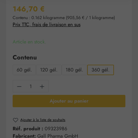
Prix régulier :
146,70 €
Contenu :
0.162 kilogramme
(905,56 € / 1 kilogramme)
Prix TTC, frais de livraison en sus
Article en stock.
Sélectionnez
Contenu
60 gél.
120 gél.
180 gél.
360 gél.
Quantité de produit : Entrez la quantité sou
Ajouter au panier
Ajouter à la liste de souhaits
Réf. produit :
09323986
Fabricant:
Gall Pharma GmbH