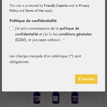
This site is protected by
Friendly Captcha
and its
Privacy
Policy
and
Terms of Use
apply.
Politique de confidentialité
J'ai pris connaissance de la
politique de
Ignorer la galerie d'images
confidentialité
et j'ai lu les
conditions générales
(CGV)
, et j’accepte celles-ci.
*
Les champs marqués d'un astérisque (*) sont
obligatoires.
S’inscrire