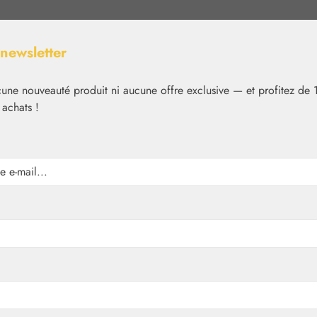
 newsletter
ne nouveauté produit ni aucune offre exclusive — et profitez de 
 achats !
Nutrition
Cosmétique
Basiques
Médias
✿
Nutrition
Produits Florem
g Gélules