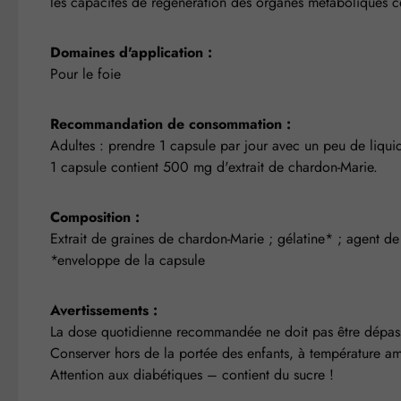
les capacités de régénération des organes métaboliques c
Domaines d'application :
Pour le foie
Recommandation de consommation :
Adultes : prendre 1 capsule par jour avec un peu de liqui
1 capsule contient 500 mg d'extrait de chardon-Marie.
Composition :
Extrait de graines de chardon-Marie ; gélatine* ; agent de
*enveloppe de la capsule
Avertissements :
La dose quotidienne recommandée ne doit pas être dépassée
Conserver hors de la portée des enfants, à température am
Attention aux diabétiques – contient du sucre !