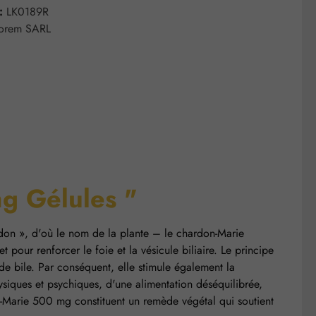
 :
LK0189R
lorem SARL
mg Gélules "
hardon », d'où le nom de la plante – le chardon-Marie
pour renforcer le foie et la vésicule biliaire. Le principe
n de bile. Par conséquent, elle stimule également la
hysiques et psychiques, d'une alimentation déséquilibrée,
n-Marie 500 mg constituent un remède végétal qui soutient