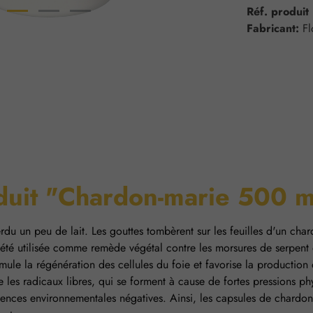
Réf. produit
Fabricant:
F
oduit "Chardon-marie 500 
 perdu un peu de lait. Les gouttes tombèrent sur les feuilles d'un c
été utilisée comme remède végétal contre les morsures de serpent et 
timule la régénération des cellules du foie et favorise la productio
re les radicaux libres, qui se forment à cause de fortes pressions p
uences environnementales négatives. Ainsi, les capsules de chardo