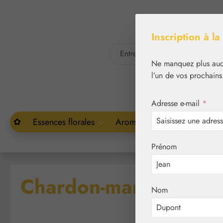
asser au contenu principal
Passer à la recherche
Inscription à la
Ne manquez plus aucu
l’un de vos prochains
Adresse e-mail
*
✿
Essences florales
Aromathérapie
Végétal
Prénom
Chardon-marie 500 m
Nom