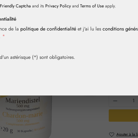
Friendly Captcha
and its
Privacy Policy
and
Terms of Use
apply.
ntialité
Prix régulier :
10,10 
ance de la
politique de confidentialité
et j'ai lu les
conditions géné
Contenu :
0.02
i.
*
Prix TTC, frais
Achetez vite! 
un astérisque (*) sont obligatoires.
Sélection
Contenu
30 gél.
Quantité 
Ajouter à la l