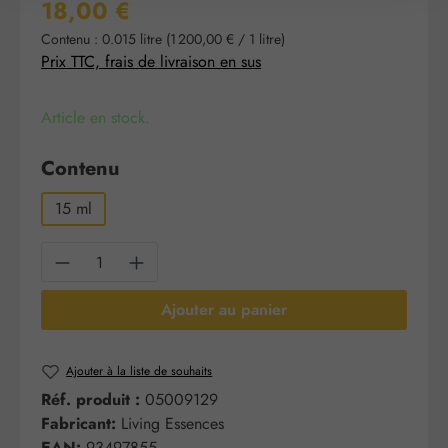
Prix régulier :
18,00 €
Contenu :
0.015 litre
(1 200,00 € / 1 litre)
Prix TTC, frais de livraison en sus
Article en stock.
Sélectionnez
Contenu
15 ml
Quantité de produit : Entrez la quantité sou
Ajouter au panier
Ajouter à la liste de souhaits
Réf. produit :
05009129
Fabricant:
Living Essences
EAN:
93497855