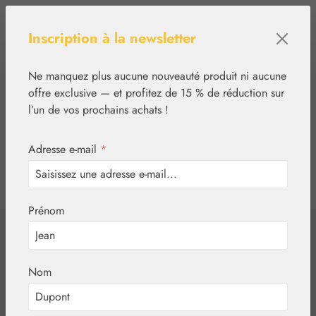
Passer au contenu principal
Inscription à la newsletter
Ne manquez plus aucune nouveauté produit ni aucune
offre exclusive — et profitez de 15 % de réduction sur
l’un de vos prochains achats !
Adresse e-mail
*
0
tcinn-a11y-toolbar.show
Vous avez 0 articles
Prénom
✿
Essences florales
Living Essences
Correa gouttes
Nom