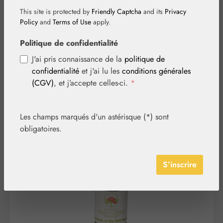
Wild Forces
This site is protected by
Friendly Captcha
and its
Privacy
gouttes
Policy
and
Terms of Use
apply.
Politique de confidentialité
J'ai pris connaissance de la
politique de
confidentialité
et j'ai lu les
conditions générales
(CGV)
, et j’accepte celles-ci.
*
Les champs marqués d'un astérisque (*) sont
Ignorer la galerie d'images
obligatoires.
S’inscrire