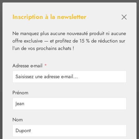
Passer au contenu principal
Inscription à la newsletter
Ne manquez plus aucune nouveauté produit ni aucune
offre exclusive — et profitez de 15 % de réduction sur
l’un de vos prochains achats !
Adresse e-mail
*
0
tcinn-a11y-toolbar.show
Vous avez 0 articles
Prénom
✿
Essences florales
Australian Bush Flowers Essences®
Nom
Dog Rose of the