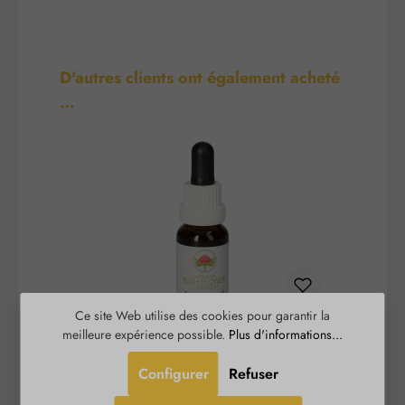
Ignorer la galerie de produits
D'autres clients ont également acheté
…
Ce site Web utilise des cookies pour garantir la
meilleure expérience possible.
Plus d'informations...
Angelsword gouttes
Configurer
Refuser
Cette essence de fleurs de Bush aide à
Boa