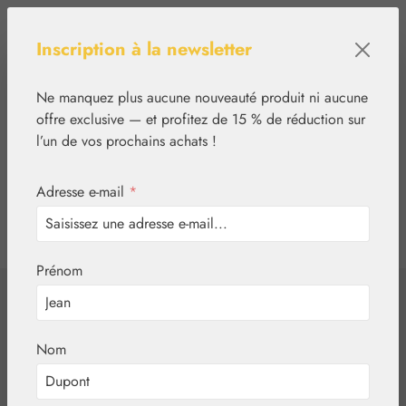
Passer au contenu principal
Inscription à la newsletter
Ne manquez plus aucune nouveauté produit ni aucune
offre exclusive — et profitez de 15 % de réduction sur
l’un de vos prochains achats !
Adresse e-mail
*
0
tcinn-a11y-toolbar.show
Vous avez 0 articles
Prénom
✿
Végétal
Eaux aromatiques
Eau anisée
Nom