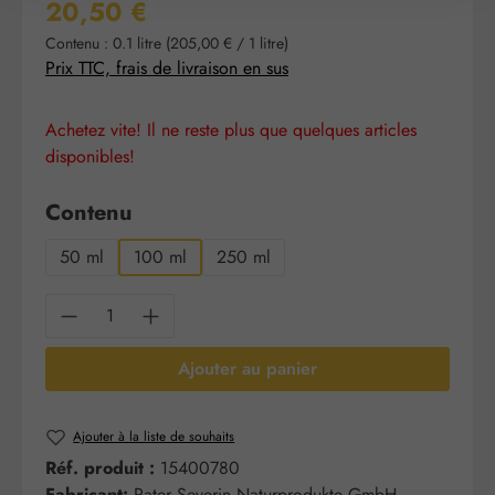
Prix régulier :
20,50 €
Contenu :
0.1 litre
(205,00 € / 1 litre)
Prix TTC, frais de livraison en sus
Achetez vite! Il ne reste plus que quelques articles
disponibles!
Sélectionnez
Contenu
50 ml
100 ml
250 ml
Quantité de produit : Entrez la quantité sou
Ajouter au panier
Ajouter à la liste de souhaits
Réf. produit :
15400780
Fabricant:
Pater Severin Naturprodukte GmbH