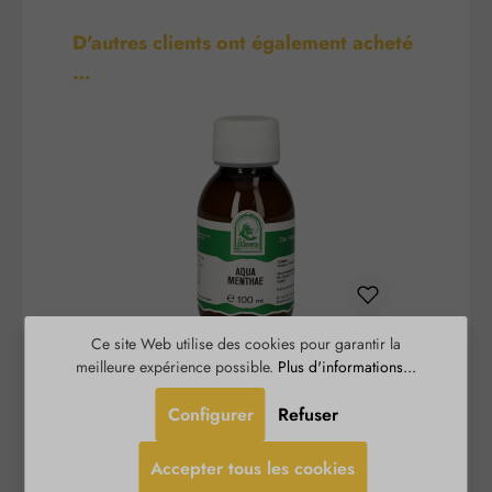
Ignorer la galerie de produits
D'autres clients ont également acheté
…
Ce site Web utilise des cookies pour garantir la
Aqua Menthae
meilleure expérience possible.
Plus d'informations...
Configurer
Refuser
Le St. Severin Aqua Menthae dégage une odeur
L'
moins intense de menthe poivrée que l'huile
dan
Accepter tous les cookies
essentielle pure. Cependant, l'effet rafraîchissant
h