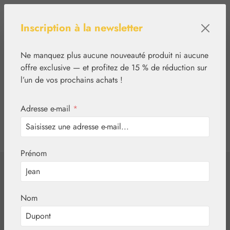
Passer au contenu principal
Inscription à la newsletter
Ne manquez plus aucune nouveauté produit ni aucune
offre exclusive — et profitez de 15 % de réduction sur
l’un de vos prochains achats !
Adresse e-mail
*
0
tcinn-a11y-toolbar.show
Vous avez 0 articles
Prénom
✿
Végétal
Eaux aromatiques
Eau de camomille
Nom