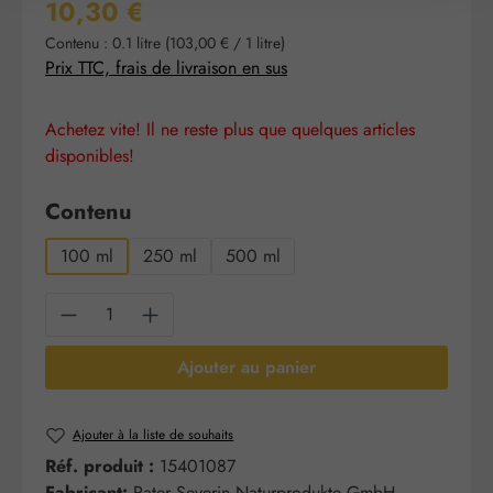
Prix régulier :
10,30 €
Contenu :
0.1 litre
(103,00 € / 1 litre)
Prix TTC, frais de livraison en sus
Achetez vite! Il ne reste plus que quelques articles
disponibles!
Sélectionnez
Contenu
100 ml
250 ml
500 ml
Quantité de produit : Entrez la quantité sou
Ajouter au panier
Ajouter à la liste de souhaits
Réf. produit :
15401087
Fabricant:
Pater Severin Naturprodukte GmbH