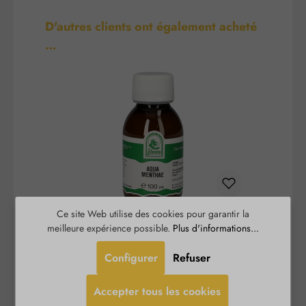
Ignorer la galerie de produits
D'autres clients ont également acheté
…
Ce site Web utilise des cookies pour garantir la
Aqua Menthae
meilleure expérience possible.
Plus d'informations...
Configurer
Refuser
Le St. Severin Aqua Menthae dégage une odeur
L'
moins intense de menthe poivrée que l'huile
dan
Accepter tous les cookies
essentielle pure. Cependant, l'effet rafraîchissant
h