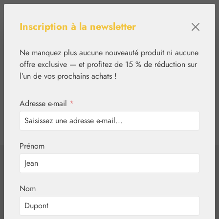
Passer au contenu principal
Inscription à la newsletter
Ne manquez plus aucune nouveauté produit ni aucune
offre exclusive — et profitez de 15 % de réduction sur
l’un de vos prochains achats !
Adresse e-mail
*
0
tcinn-a11y-toolbar.show
Vous avez 0 articles
Prénom
✿
Végétal
Eaux aromatiques
Eau de rose
Nom