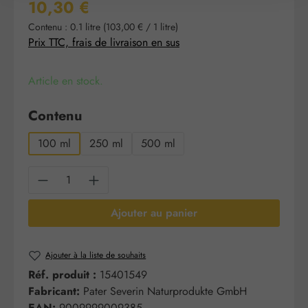
Prix régulier :
10,30 €
Contenu :
0.1 litre
(103,00 € / 1 litre)
Prix TTC, frais de livraison en sus
Article en stock.
Sélectionnez
Contenu
100 ml
250 ml
500 ml
Quantité de produit : Entrez la quantité sou
Ajouter au panier
Ajouter à la liste de souhaits
Réf. produit :
15401549
Fabricant:
Pater Severin Naturprodukte GmbH
EAN:
9009999009385