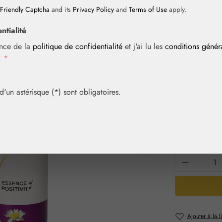
Friendly Captcha
and its
Privacy Policy
and
Terms of Use
apply.
ntialité
Prix régulier :
18,00 
ance de la
politique de confidentialité
et j'ai lu les
conditions géné
Contenu :
0.03 
i.
*
Prix TTC, frais
Article en sto
un astérisque (*) sont obligatoires.
Sélection
Contenu
30 ml
Quantité 
Ajouter à la l