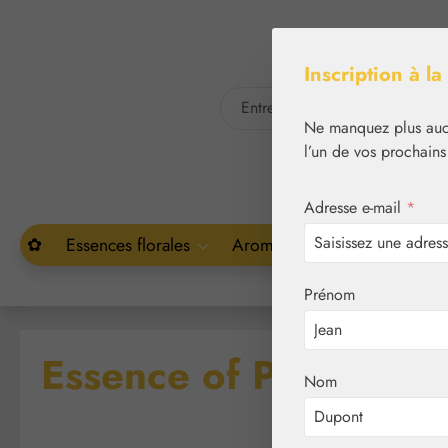
asser au contenu principal
Passer à la recherche
Inscription à la
Ne manquez plus aucu
l’un de vos prochains
Adresse e-mail
*
✿
Essences florales
Aromathérapie
Végétal
Prénom
Essence of Positivity 
Nom