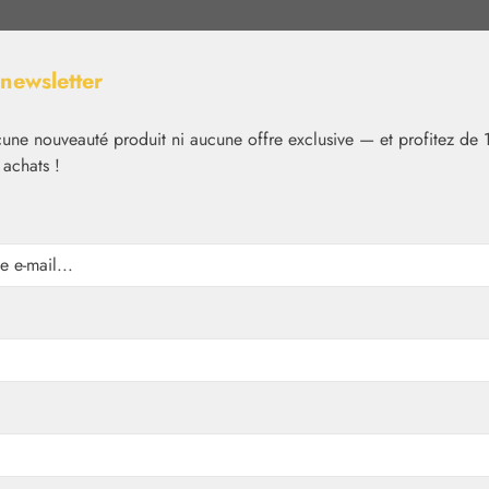
 newsletter
ne nouveauté produit ni aucune offre exclusive — et profitez de 
 achats !
Nutrition
Cosmétique
Basiques
Médias
✿
Essences florales
Living Essences
gouttes