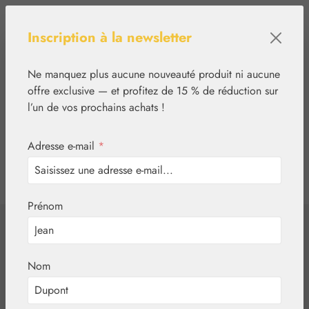
Passer au contenu principal
Inscription à la newsletter
Ne manquez plus aucune nouveauté produit ni aucune
offre exclusive — et profitez de 15 % de réduction sur
l’un de vos prochains achats !
Adresse e-mail
*
0
tcinn-a11y-toolbar.show
Vous avez 0 articles
Prénom
✿
Essences florales
Australian Bush Flowers Essences®
Nom
Flannel Flower