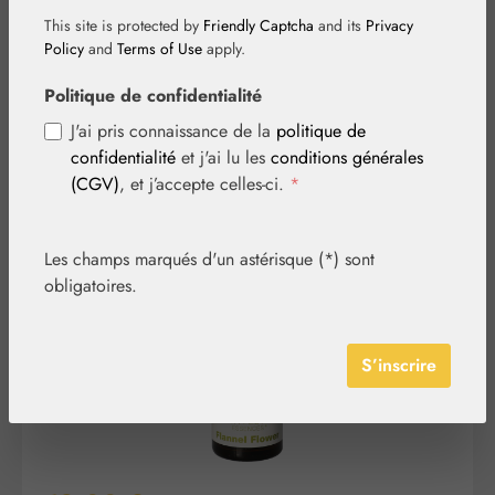
gouttes
This site is protected by
Friendly Captcha
and its
Privacy
Policy
and
Terms of Use
apply.
Politique de confidentialité
J'ai pris connaissance de la
politique de
confidentialité
et j'ai lu les
conditions générales
(CGV)
, et j’accepte celles-ci.
*
Ignorer la galerie d'images
Les champs marqués d'un astérisque (*) sont
obligatoires.
S’inscrire