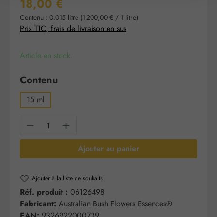
Prix régulier :
18,00 €
Contenu :
0.015 litre
(1 200,00 € / 1 litre)
Prix TTC, frais de livraison en sus
Article en stock.
Sélectionnez
Contenu
15 ml
Quantité de produit : Entrez la quantité sou
Ajouter au panier
Ajouter à la liste de souhaits
Réf. produit :
06126498
Fabricant:
Australian Bush Flowers Essences®
EAN:
9326922000739