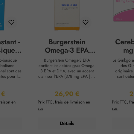
stant -
Burgerstein
Cere
ique à
Omega-3 EPA
mg
e
gélules
Ca
do-basique
Burgerstein Omega-3 EPA
Le Ginkgo ap
abolisme
contient les acides gras Omega-
des Gin
nel sont des
3 EPA et DHA, avec un accent
originaire 
tes pour la
clair sur l'EPA (378 mg EPA | 72
sont obte
rmances. Dans
mg DHA). Nos capsules sont
feuilles, q
nt, il manque
complétées par de la vitamine E,
bénéfique 
 €
26,90 €
2
 pour une
l'un des antioxydants les plus
différen
lier :
Prix régulier :
Pr
rée, dont le
importants pour notre corps. Les
flavonoï
vraison en
Prix TTC, frais de livraison en
Prix TTC, fra
 neutraliser
capsules sont bien tolérées, ont
l'extrait 
sus
sus
tant® fournit
un goût neutre et doivent
actives 
aux basiques
idéalement être prises sur le long
circulatio
ts précieux.
terme. L'huile de poisson
petits e
Détails
e dissout
provient de la pêche durable,
sangui
eau et a un
certifiée selon le label « Friend
particuli