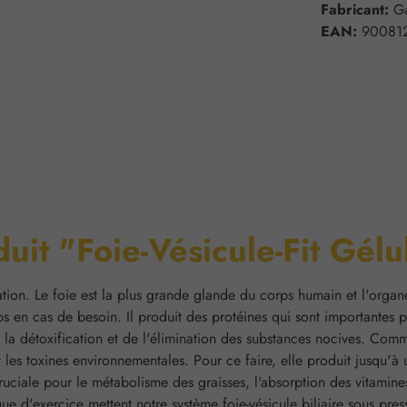
Fabricant:
G
EAN:
90081
duit "Foie-Vésicule-Fit Gélu
boration. Le foie est la plus grande glande du corps humain et l'organ
ps en cas de besoin. Il produit des protéines qui sont importantes 
 la détoxification et de l'élimination des substances nocives. Comm
les toxines environnementales. Pour ce faire, elle produit jusqu'à un 
cruciale pour le métabolisme des graisses, l'absorption des vitamine
d'exercice mettent notre système foie-vésicule biliaire sous pressi