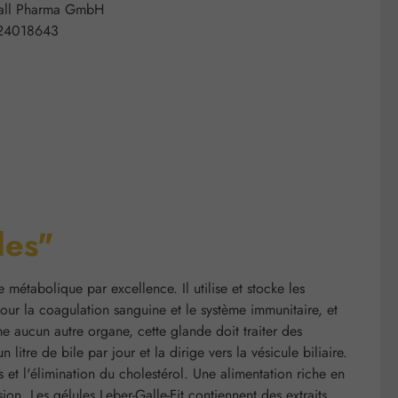
all Pharma GmbH
24018643
les"
e métabolique par excellence. Il utilise et stocke les
pour la coagulation sanguine et le système immunitaire, et
e aucun autre organe, cette glande doit traiter des
litre de bile par jour et la dirige vers la vésicule biliaire.
s et l'élimination du cholestérol. Une alimentation riche en
on. Les gélules Leber-Galle-Fit contiennent des extraits