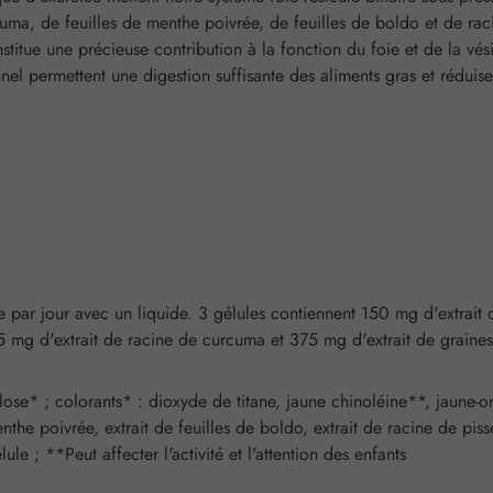
a, de feuilles de menthe poivrée, de feuilles de boldo et de racine
itue une précieuse contribution à la fonction du foie et de la vési
nnel permettent une digestion suffisante des aliments gras et réduis
e par jour avec un liquide. 3 gélules contiennent 150 mg d'extrait d
5 mg d'extrait de racine de curcuma et 375 mg d'extrait de graine
lose* ; colorants* : dioxyde de titane, jaune chinoléine**, jaune-o
the poivrée, extrait de feuilles de boldo, extrait de racine de pissen
le ; **Peut affecter l'activité et l'attention des enfants