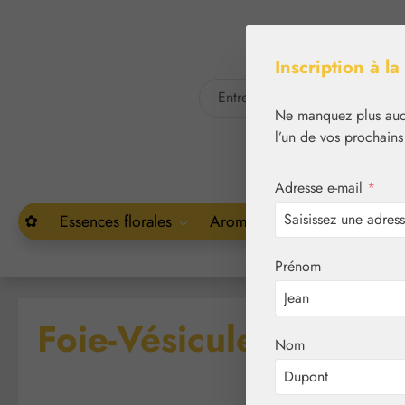
asser au contenu principal
Passer à la recherche
Inscription à la
Ne manquez plus aucu
l’un de vos prochains
Adresse e-mail
*
✿
Essences florales
Aromathérapie
Végétal
Prénom
Foie-Vésicule-Fit Gélu
Nom