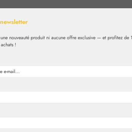
 newsletter
ne nouveauté produit ni aucune offre exclusive — et profitez de 
 achats !
Nutrition
Cosmétique
Basiques
Médias
✿
Nutrition
Gall Pharma
les