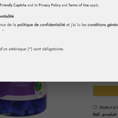
Friendly Captcha
and its
Privacy Policy
and
Terms of Use
apply.
Prix régulier :
51,70 
ntialité
Contenu :
0.08
ance de la
politique de confidentialité
et j'ai lu les
conditions géné
Prix TTC, frais
i.
*
Article en sto
un astérisque (*) sont obligatoires.
Sélection
Contenu
60 gél.
Quantité 
Ajouter à la l
Réf. produit