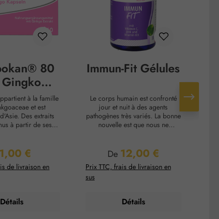
bokan® 80
Immun-Fit Gélules
 Gingko
psules
partient à la famille
Le corps humain est confronté
Le
kgoaceae et est
jour et nuit à des agents
co
d'Asie. Des extraits
pathogènes très variés. La bonne
orot
nus à partir de ses
nouvelle est que nous ne
d
ui exercent un effet
sommes pas complètement
Bi
sur notre corps de
vulnérables face à ces vecteurs
co
1,00 €
12,00 €
tes manières. Les
d'infections. Notre système
ess
ix régulier :
Prix régulier :
De
des contenus dans
immunitaire travaille dur pour
fo
is de livraison en
Prix TTC, frais de livraison en
Prix
sont des substances
protéger nos cellules contre ces
cor
sus
sus
qui favorisent la
pathogènes. Cependant, de
et
n sanguine dans les
temps en temps, nos défenses
u
t moyens vaisseaux
ont besoin de soutien extérieur.
ne
Détails
Détails
ns profonds. En
Les gélules Immun-Fit contiennent
aug
er, les cellules du
la formule du concept vital. Le