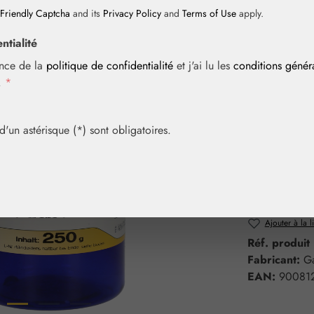
Friendly Captcha
and its
Privacy Policy
and
Terms of Use
apply.
Prix régulier :
23,70 
ntialité
Contenu :
0.25
ance de la
politique de confidentialité
et j'ai lu les
conditions géné
Prix TTC, frais
i.
*
Bientôt à nou
Plus dispon
un astérisque (*) sont obligatoires.
Sélection
Contenu
100 g
2
Ajouter à la l
Réf. produit
Fabricant:
G
EAN:
90081