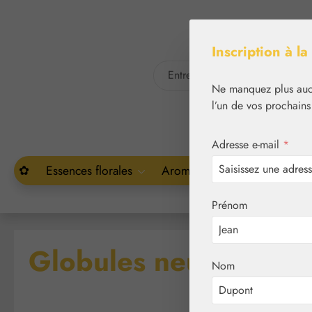
asser au contenu principal
Passer à la recherche
Inscription à la
Ne manquez plus aucu
l’un de vos prochains
Adresse e-mail
*
✿
Essences florales
Aromathérapie
Végétal
Prénom
Globules neutres tail
Nom