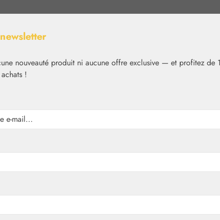
 newsletter
ne nouveauté produit ni aucune offre exclusive — et profitez de 
 achats !
Nutrition
Cosmétique
Basiques
Médias
✿
Basiques
Globules neutres
le 10 GPH