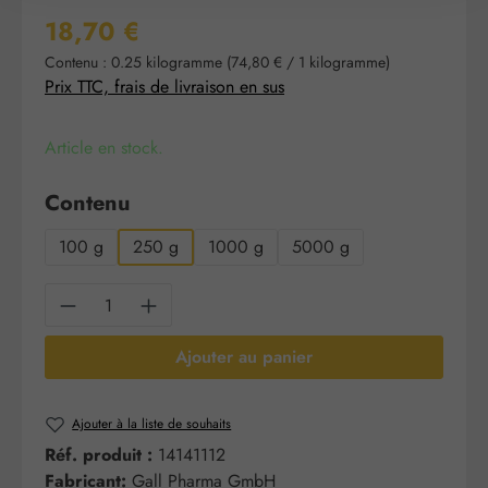
Prix régulier :
18,70 €
Contenu :
0.25 kilogramme
(74,80 € / 1 kilogramme)
Prix TTC, frais de livraison en sus
Article en stock.
Sélectionnez
Contenu
100 g
250 g
1000 g
5000 g
Quantité de produit : Entrez la quantité sou
Ajouter au panier
Ajouter à la liste de souhaits
Réf. produit :
14141112
Fabricant:
Gall Pharma GmbH