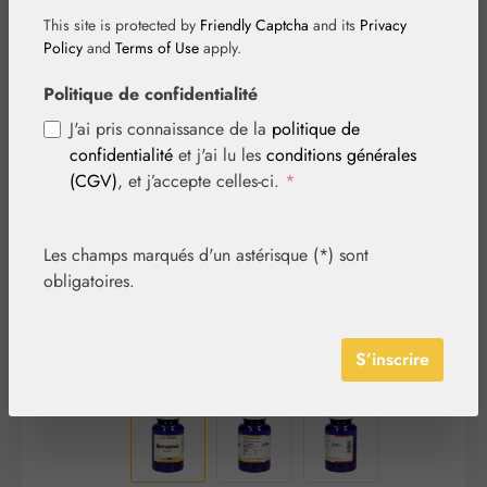
This site is protected by
Friendly Captcha
and its
Privacy
Policy
and
Terms of Use
apply.
Politique de confidentialité
J'ai pris connaissance de la
politique de
Ignorer la galerie d'images
confidentialité
et j'ai lu les
conditions générales
(CGV)
, et j’accepte celles-ci.
*
Les champs marqués d'un astérisque (*) sont
obligatoires.
S’inscrire