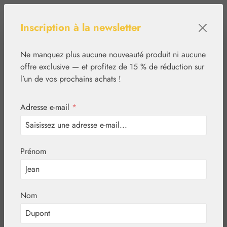
Passer au contenu principal
Inscription à la newsletter
Ne manquez plus aucune nouveauté produit ni aucune
offre exclusive — et profitez de 15 % de réduction sur
l’un de vos prochains achats !
Adresse e-mail
*
0
tcinn-a11y-toolbar.show
Vous avez 0 articles
Prénom
✿
Basiques
Globules neutres
Globules neutres
Nom
taille 3 GPH