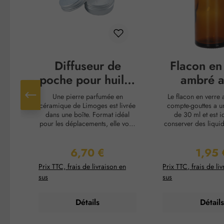
Diffuseur de
Flacon en
poche pour huiles
ambré 
essentielles
compte-gou
Une pierre parfumée en
Le flacon en verre
30 m
céramique de Limoges est livrée
compte-gouttes a u
dans une boîte. Format idéal
de 30 ml et est i
pour les déplacements, elle vous
conserver des liquid
accompagnera dans tous vos
à la lumière tels qu
voyages. L'ajout indispensable à
essentielles, les tei
6,70 €
1,95 
votre mélange d'huiles
essences cosmétiqu
Prix régulier :
Prix rég
essentielles DEVA ! Instructions
ambré protège effi
Prix TTC, frais de livraison en
Prix TTC, frais de li
d'utilisation : Ajoutez 2 à 3
contenu contre les
sus
sus
gouttes de votre mélange
prolongeant ainsi 
d'huiles essentielles bio sur la
conservation des p
pierre parfumée.Fermez bien la
compte-gouttes pra
Détails
Détails
boîte après chaque
un dosage précis e
utilisation.Inhalez profondément
l'application ou le
le parfum ou laissez votre
liquides. Grâce à 