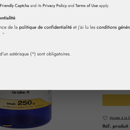
Friendly Captcha
and its
Privacy Policy
and
Terms of Use
apply.
Prix régulier :
23,70 
ntialité
Contenu :
0.25
ance de la
politique de confidentialité
et j'ai lu les
conditions géné
Prix TTC, frais
i.
*
Achetez vite! 
un astérisque (*) sont obligatoires.
Sélection
Contenu
100 g
2
Quantité 
Ajouter à la l
Réf. produit