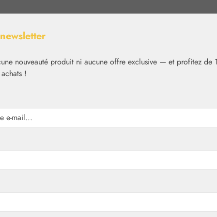
 newsletter
ne nouveauté produit ni aucune offre exclusive — et profitez de 
 achats !
Nutrition
Cosmétique
Basiques
Médias
✿
Basiques
Globules neutres
le 8 GPH