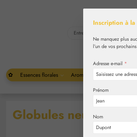
asser au contenu principal
Passer à la recherche
Inscription à la
Ne manquez plus aucu
l’un de vos prochains
Adresse e-mail
*
✿
Essences florales
Aromathérapie
Végétal
Prénom
Globules neutres tail
Nom