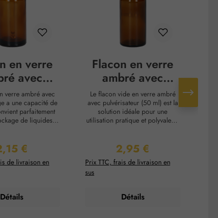
n en verre
Flacon en verre
G
ré avec
ambré avec
e rouge - 30
pulvérisateur - 50
en verre ambré avec
Le flacon vide en verre ambré
Glo
ml
ml
ge a une capacité de
avec pulvérisateur (50 ml) est la
onvient parfaitement
solution idéale pour une
Fabr
tockage de liquides
utilisation pratique et polyvalente
a lumière tels que les
de petites quantités de liquides.
tielles, les teintures
Avec une capacité de 50 ml, il
2,15 €
2,95 €
nces cosmétiques. Le
est parfait pour stocker des
glo
rix régulier :
Prix régulier :
ré robuste protège
huiles essentielles, des mélanges
Suc
is de livraison en
Prix TTC, frais de livraison en
Prix
nt le contenu contre
parfumés, des cosmétiques faits
: T
sus
sus
UV, prolongeant ainsi
maison ou des produits de
e conservation des
nettoyage. Le pulvérisateur
 Grâce à la pipette
intégré permet une diffusion fine
Détails
Détails
que, le liquide peut
et précise du liquide, ce qui est
 avec précision et
particulièrement avantageux pour
cilement, ce qui est
une application sur la peau ou