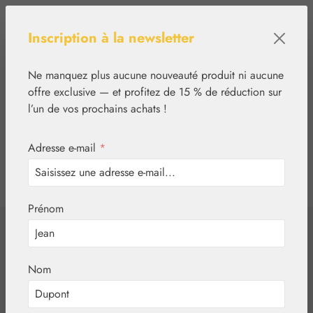
Passer au contenu principal
Inscription à la newsletter
Ne manquez plus aucune nouveauté produit ni aucune
offre exclusive — et profitez de 15 % de réduction sur
l’un de vos prochains achats !
Adresse e-mail
*
0
tcinn-a11y-toolbar.show
Vous avez 0 articles
Prénom
✿
Basiques
Globules neutres
Globules neutres
Nom
taille 9 GPH