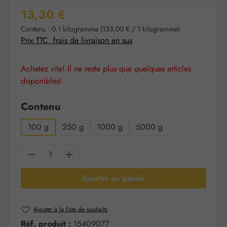
Prix régulier :
13,30 €
Contenu :
0.1 kilogramme
(133,00 € / 1 kilogramme)
Prix TTC, frais de livraison en sus
Achetez vite! Il ne reste plus que quelques articles
disponibles!
Sélectionnez
Contenu
100 g
250 g
1000 g
5000 g
Quantité de produit : Entrez la quantité sou
Ajouter au panier
Ajouter à la liste de souhaits
Réf. produit :
15409077