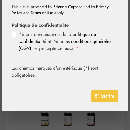
This site is protected by
Friendly Captcha
and its
Privacy
Policy
and
Terms of Use
apply.
Politique de confidentialité
J'ai pris connaissance de la
politique de
Ignorer la galerie d'images
confidentialité
et j'ai lu les
conditions générales
(CGV)
, et j’accepte celles-ci.
*
Les champs marqués d'un astérisque (*) sont
obligatoires.
S’inscrire