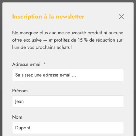
Passer au contenu principal
Inscription à la newsletter
Ne manquez plus aucune nouveauté produit ni aucune
offre exclusive — et profitez de 15 % de réduction sur
l’un de vos prochains achats !
Adresse e-mail
*
0
tcinn-a11y-toolbar.show
Vous avez 0 articles
Prénom
✿
Alimentaire
HCG C 30 Gall®
Nom
Gouttes