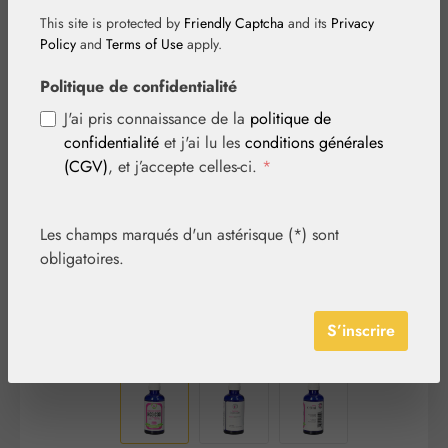
This site is protected by
Friendly Captcha
and its
Privacy
Policy
and
Terms of Use
apply.
Politique de confidentialité
J'ai pris connaissance de la
politique de
Ignorer la galerie d'images
confidentialité
et j'ai lu les
conditions générales
(CGV)
, et j’accepte celles-ci.
*
Les champs marqués d'un astérisque (*) sont
obligatoires.
S’inscrire