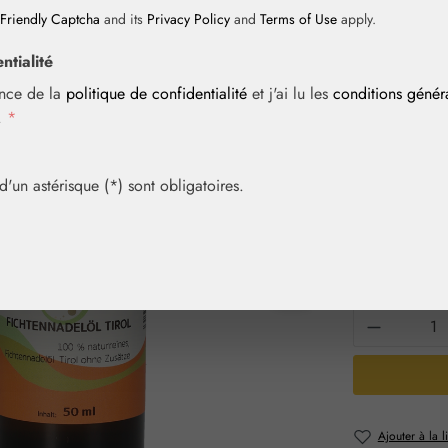
Friendly Captcha
and its
Privacy Policy
and
Terms of Use
apply.
ntialité
Prix régulier :
48,20 
ance de la
politique de confidentialité
et j'ai lu les
conditions géné
Contenu :
0.05 
i.
*
Prix TTC, frais
Achetez vite! 
un astérisque (*) sont obligatoires.
Sélection
Contenu
10 ml
20
Quantité 
Ajouter à la l