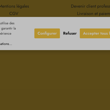
d'amandeC
huile essen
Mentions légales
Devenir client profes
sa
CGV
Livraison et paie
tection des données
Retours & réclamat
tilise des
oit de rétractation
Contact
garantir la
Configurer
Refuser
Accepter tous 
périence
ations...