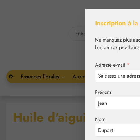
asser au contenu principal
Passer à la recherche
Inscription à la
Ne manquez plus aucu
l’un de vos prochains
Adresse e-mail
*
✿
Essences florales
Aromathérapie
Végétal
Prénom
Huile d'aiguilles de s
Nom