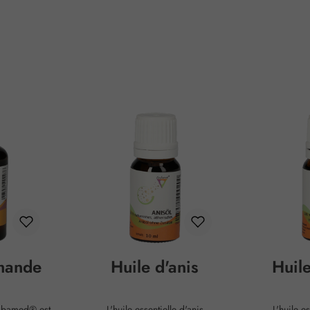
mande
Huile d'anis
Huil
mbamed® est
L'huile essentielle d'anis
L'huile e