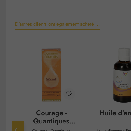
D'autres clients ont également acheté …
Ignorer la galerie de produits
Courage -
Huile d'a
Quantiques
Olfactifs
Courage - Quantiques
L'huile d'amande E