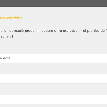
 newsletter
ne nouveauté produit ni aucune offre exclusive — et profitez de 
 achats !
Nutrition
Cosmétique
Basiques
Médias
✿
Aromathérapie
Embamed®
apin du Tyrol