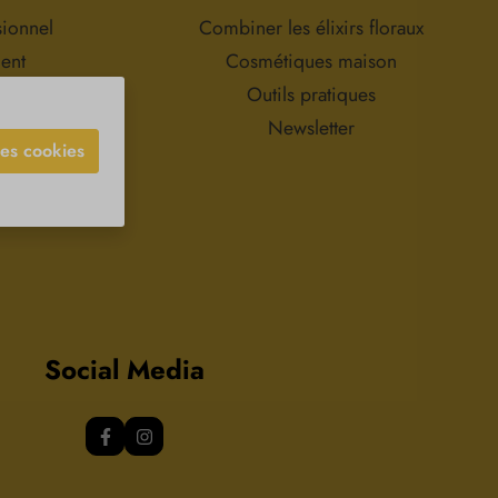
omposition :100 %
tielle d'encens pure,
sionnel
Combiner les élixirs floraux
ns additifs.
ment
Cosmétiques maison
ions
Outils pratiques
Newsletter
les cookies
Social Media