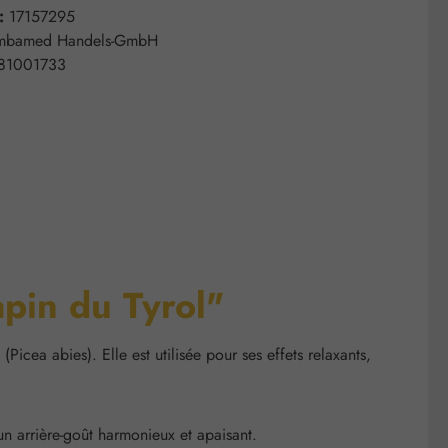
 :
17157295
mbamed Handels-GmbH
81001733
apin du Tyrol"
cea abies). Elle est utilisée pour ses effets relaxants,
'un arrière-goût harmonieux et apaisant.