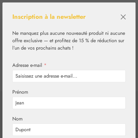
Passer au contenu principal
Inscription à la newsletter
Ne manquez plus aucune nouveauté produit ni aucune
offre exclusive — et profitez de 15 % de réduction sur
l’un de vos prochains achats !
Adresse e-mail
*
0
tcinn-a11y-toolbar.show
Vous avez 0 articles
Prénom
✿
Aromathérapie
Embamed®
Huile d'aiguilles de
Nom
sapin noble