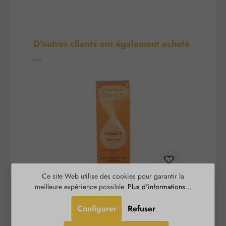
Ignorer la galerie de produits
D'autres clients ont également acheté
…
Ce site Web utilise des cookies pour garantir la
meilleure expérience possible.
Plus d'informations...
Courage - Quantiques
Olfactifs
Configurer
Refuser
Courage - Quantiques Olfactifs aide à concrétiser
L