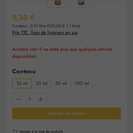
Prix régulier :
9,30 €
Contenu :
0.01 litre
(930,00 € / 1 litre)
Prix TTC, frais de livraison en sus
Achetez vite! Il ne reste plus que quelques articles
disponibles!
Sélectionnez
Contenu
10 ml
20 ml
50 ml
100 ml
Quantité de produit : Entrez la quantité sou
Ajouter au panier
Ajouter à la liste de souhaits