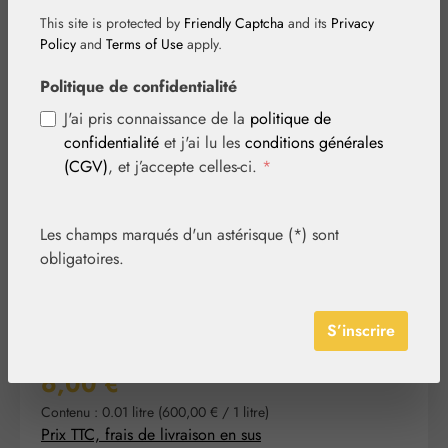
This site is protected by
Friendly Captcha
and its
Privacy
Policy
and
Terms of Use
apply.
Politique de confidentialité
Ignorer la galerie d'images
J'ai pris connaissance de la
politique de
confidentialité
et j'ai lu les
conditions générales
(CGV)
, et j’accepte celles-ci.
*
Les champs marqués d'un astérisque (*) sont
obligatoires.
S’inscrire
Prix régulier :
6,00 €
Contenu :
0.01 litre
(600,00 € / 1 litre)
Prix TTC, frais de livraison en sus