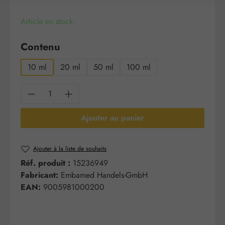
Article en stock.
Sélectionnez
Contenu
10 ml
20 ml
50 ml
100 ml
Quantité de produit : Entrez la quantité sou
Ajouter au panier
Ajouter à la liste de souhaits
Réf. produit :
15236949
Fabricant:
Embamed Handels-GmbH
EAN:
9005981000200