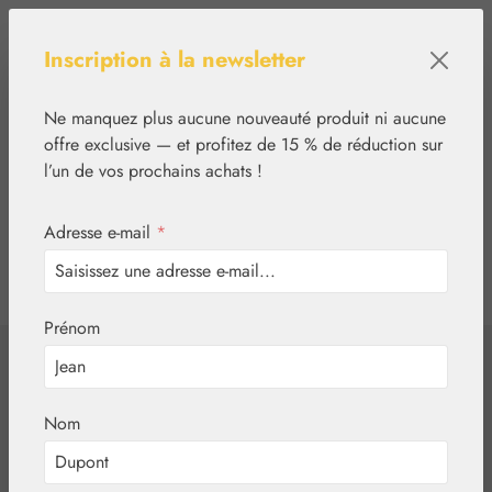
Passer au contenu principal
Inscription à la newsletter
Ne manquez plus aucune nouveauté produit ni aucune
offre exclusive — et profitez de 15 % de réduction sur
l’un de vos prochains achats !
Adresse e-mail
*
0
tcinn-a11y-toolbar.show
Vous avez 0 articles
Prénom
✿
Aromathérapie
Embamed®
Huile d'anis
Nom