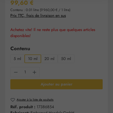
Prix régulier :
99,60 €
Contenu :
0.01 litre
(9 960,00 € / 1 litre)
Prix TTC, frais de livraison en sus
Achetez vite! Il ne reste plus que quelques articles
disponibles!
Sélectionnez
Contenu
5 ml
10 ml
20 ml
50 ml
Quantité de produit : Entrez la quantité sou
Ajouter au panier
Ajouter à la liste de souhaits
Réf. produit :
17386854
Fabricant:
Embamed Handels-GmbH