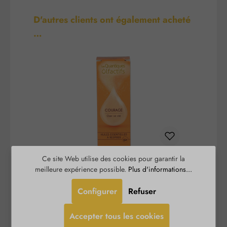
Ignorer la galerie de produits
D'autres clients ont également acheté
…
Ce site Web utilise des cookies pour garantir la
Courage - Quantiques
meilleure expérience possible.
Plus d'informations...
Olfactifs
Configurer
Refuser
Courage - Quantiques Olfactifs aide à concrétiser
L
les projets avec courage. Il renforce la confiance
p
Accepter tous les cookies
en l’avenir et est recommandé pour tout travail sur
Amyg