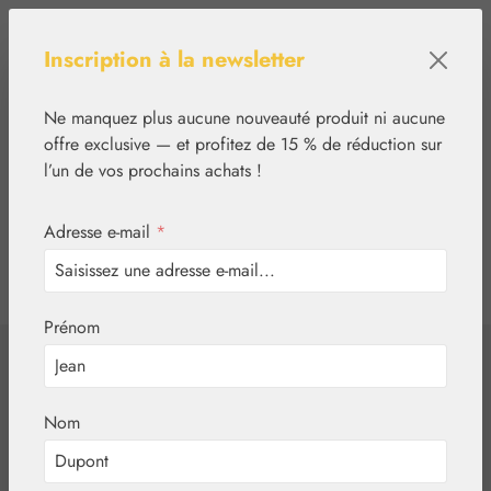
Passer au contenu principal
Inscription à la newsletter
Ne manquez plus aucune nouveauté produit ni aucune
offre exclusive — et profitez de 15 % de réduction sur
l’un de vos prochains achats !
Adresse e-mail
*
0
tcinn-a11y-toolbar.show
Vous avez 0 articles
Prénom
✿
Aromathérapie
Embamed®
Huile d'immortelle
Nom