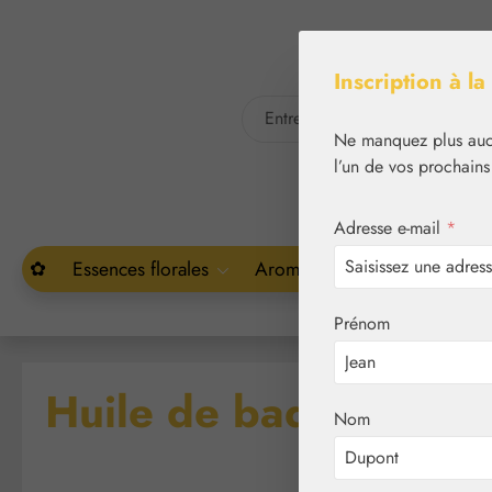
asser au contenu principal
Passer à la recherche
Inscription à la
Ne manquez plus aucu
l’un de vos prochains
Adresse e-mail
*
✿
Essences florales
Aromathérapie
Végétal
Prénom
Huile de badiane
Nom