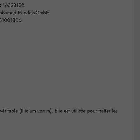
 :
16328122
mbamed Handels-GmbH
81001306
ritable (Illicium verum). Elle est utilisée pour traiter les