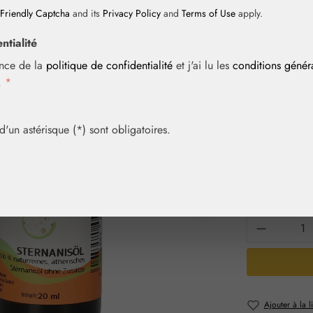
Friendly Captcha
and its
Privacy Policy
and
Terms of Use
apply.
ntialité
Prix régulier :
12,90 
ance de la
politique de confidentialité
et j'ai lu les
conditions géné
Contenu :
0.02 
i.
*
Prix TTC, frais
Achetez vite! 
un astérisque (*) sont obligatoires.
Sélection
Contenu
10 ml
20
Quantité 
Ajouter à la l