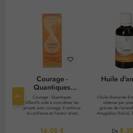
Ignorer la galerie de produits
Courage -
Huile d'a
Quantiques
Olfactifs
Courage - Quantiques
L'huile d'amande E
Olfactifs aide à concrétiser les
obtenue par pre
projets avec courage. Il renforce
graines de l'amand
la confiance en l’avenir et est
Amygdalus Dulcis). E
recommandé pour tout travail sur
protège la peau soll
soi. Utilisation : Ouvrez le flacon
polyvalente en tant
16,05 €
8,30
et tenez-le à environ 5 cm du
base pour des h
Prix régulier :
Prix régul
De