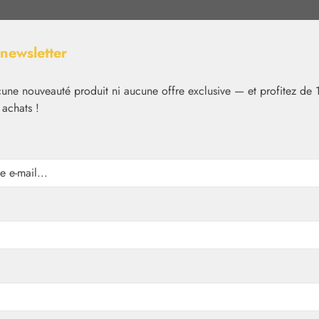
 newsletter
ne nouveauté produit ni aucune offre exclusive — et profitez de 
 achats !
Nutrition
Cosmétique
Basiques
Médias
✿
Aromathérapie
Embamed®