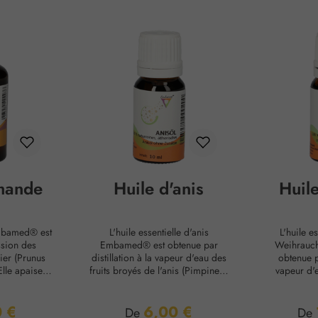
mande
Huile d'anis
Huil
mbamed® est
L'huile essentielle d'anis
L'huile e
ssion des
Embamed® est obtenue par
Weihrauc
ier (Prunus
distillation à la vapeur d'eau des
obtenue pa
lle apaise et
fruits broyés de l'anis (Pimpinella
vapeur d'
icitée et est
anisum). Elle est utilisée pour
l'arbre à
 qu'huile de
apaiser les crampes
serrata). El
 €
6,00 €
uiles de
abdominales et, en usage
tradition 
ier :
Prix régulier :
Prix
De
De