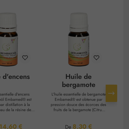
e d'encens
Huile de
H
bergamote
ssentielle d'encens
L'huile essentielle de bergamote
L
höl Embamed® est
Embamed® est obtenue par
gir
r distillation à la
pression douce des écorces des
o
eau de la résine de
fruits de la bergamote (Citrus
vape
 encens (Boswellia
bergamia). Elle est utilisée pour
le possède une longue
aromatiser des aliments,
14,60 €
8,30 €
d'utilisation en tant
notamment le thé Earl Grey.Note
gi
 régulier :
Prix régulier :
De