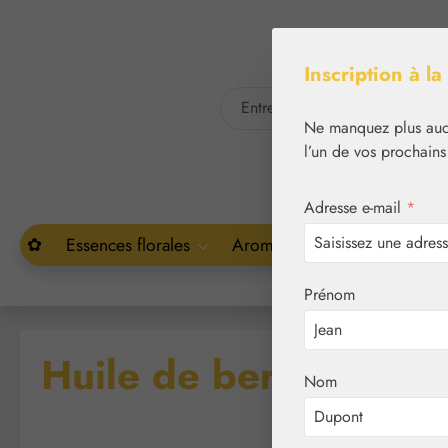
asser au contenu principal
Passer à la recherche
Inscription à la
Ne manquez plus aucu
l’un de vos prochains
Adresse e-mail
*
✿
Essences florales
Aromathérapie
Végétal
Prénom
Huile de bergamote
Nom