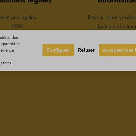
dans 
d'amandeC
huile essen
Mentions légales
Devenir client profes
sa
CGV
Livraison et paie
tection des données
Retours & réclamat
tilise des
garantir la
oit de rétractation
Contact
Configurer
Refuser
Accepter tous 
périence
ations...