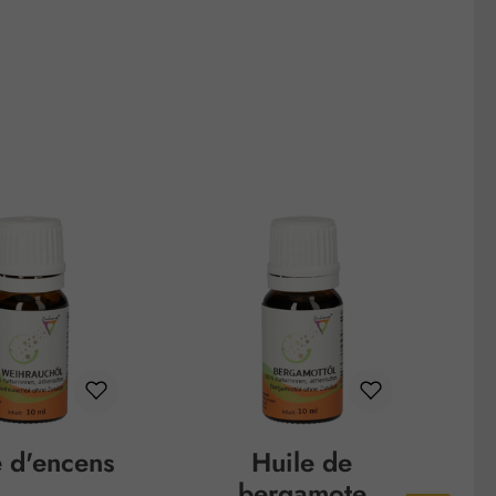
e d'encens
Huile de
H
bergamote