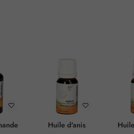
mande
Huile d'anis
Huil