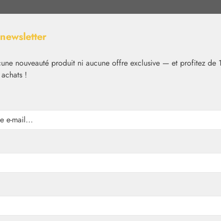
 newsletter
ne nouveauté produit ni aucune offre exclusive — et profitez de 
 achats !
Nutrition
Cosmétique
Basiques
Médias
✿
Aromathérapie
Embamed®