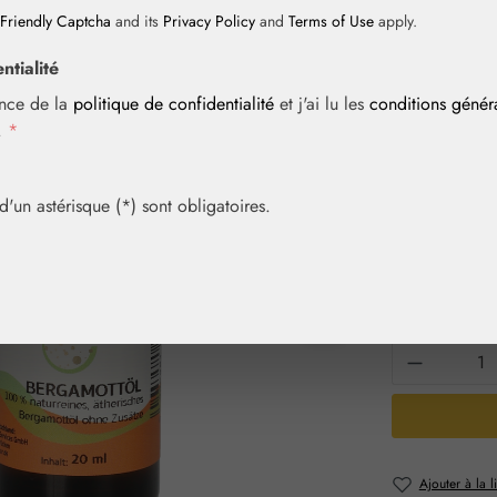
Friendly Captcha
and its
Privacy Policy
and
Terms of Use
apply.
ntialité
Prix régulier :
15,60 
ance de la
politique de confidentialité
et j'ai lu les
conditions géné
Contenu :
0.02 
i.
*
Prix TTC, frais
Achetez vite! 
un astérisque (*) sont obligatoires.
Sélection
Contenu
10 ml
20
Quantité 
Ajouter à la l