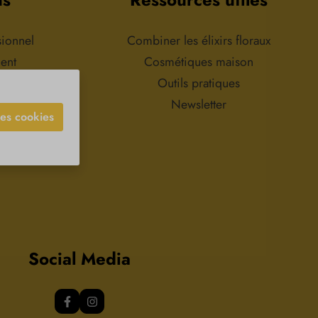
50 ml d'huile
omposition :100 %
tielle d'encens pure,
sionnel
Combiner les élixirs floraux
ns additifs.
ment
Cosmétiques maison
ions
Outils pratiques
Newsletter
les cookies
Social Media