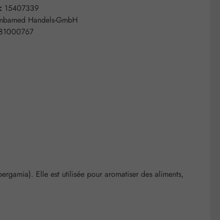
 :
15407339
mbamed Handels-GmbH
81000767
gamia). Elle est utilisée pour aromatiser des aliments,