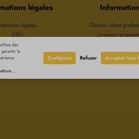
naturelle, sans additifs.
peauR
mations légales
Informatio
d'utilisatio
dans 
d'amandeC
huile essen
Mentions légales
Devenir client profes
sa
CGV
Livraison et paie
tection des données
Retours & réclamat
tilise des
garantir la
oit de rétractation
Contact
Configurer
Refuser
Accepter tous 
périence
ations...