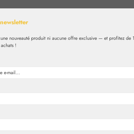
 newsletter
ne nouveauté produit ni aucune offre exclusive — et profitez de 
 achats !
Nutrition
Cosmétique
Basiques
Médias
✿
Aromathérapie
Embamed®