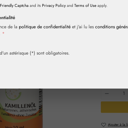
Friendly Captcha
and its
Privacy Policy
and
Terms of Use
apply.
ntialité
Prix régulier :
99,60 
ance de la
politique de confidentialité
et j'ai lu les
conditions géné
Contenu :
0.01 l
i.
*
Prix TTC, frais
Achetez vite! 
un astérisque (*) sont obligatoires.
Sélection
Contenu
5 ml
10 
Quantité 
Ajouter à la l