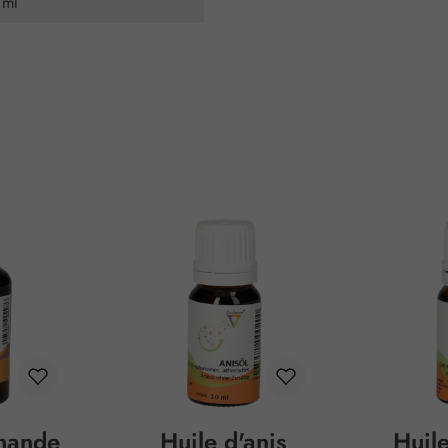
 ml
mande
Huile d'anis
Huil