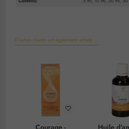
Contenu:
5 ml, 10 ml, 20 ml, 50
D'autres clients ont également acheté …
Ignorer la galerie de produits
Courage -
Huile d'a