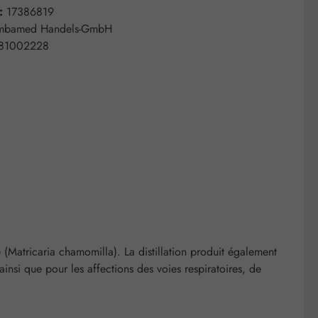
 :
17386819
mbamed Handels-GmbH
81002228
(Matricaria chamomilla). La distillation produit également
ainsi que pour les affections des voies respiratoires, de