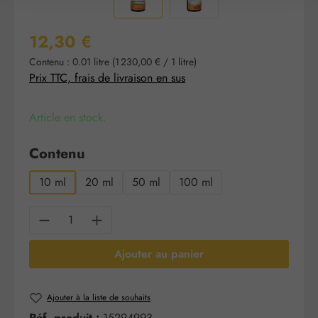
Prix régulier :
12,30 €
Contenu :
0.01 litre
(1 230,00 € / 1 litre)
Prix TTC, frais de livraison en sus
Article en stock.
Sélectionnez
Contenu
10 ml
20 ml
50 ml
100 ml
Quantité de produit : Entrez la quantité sou
Ajouter au panier
Ajouter à la liste de souhaits
Réf. produit :
15294993