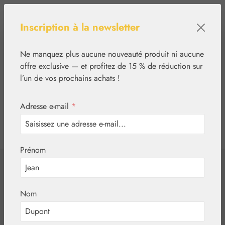
Passer au contenu principal
Inscription à la newsletter
Ne manquez plus aucune nouveauté produit ni aucune
offre exclusive — et profitez de 15 % de réduction sur
l’un de vos prochains achats !
Adresse e-mail
*
0
tcinn-a11y-toolbar.show
Vous avez 0 articles
Prénom
✿
Aromathérapie
Embamed®
Huile de feuille de
Nom
laurier