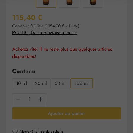
Prix régulier :
115,40 €
Contenu :
0.1 litre
(1 154,00 € / 1 litre)
Prix TTC, frais de livraison en sus
Achetez vite! Il ne reste plus que quelques articles
disponibles!
Sélectionnez
Contenu
10 ml
20 ml
50 ml
100 ml
Quantité de produit : Entrez la quantité sou
Ajouter au panier
Ajouter à la liste de souhaits