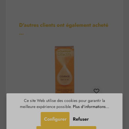
Ignorer la galerie de produits
D'autres clients ont également acheté
…
Ce site Web utilise des cookies pour garantir la
meilleure expérience possible.
Plus d'informations...
Courage - Quantiques
Olfactifs
Configurer
Refuser
Courage - Quantiques Olfactifs aide à concrétiser
L