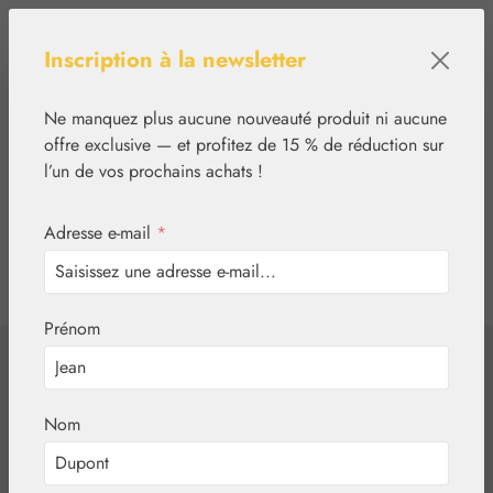
Passer au contenu principal
Inscription à la newsletter
Ne manquez plus aucune nouveauté produit ni aucune
offre exclusive — et profitez de 15 % de réduction sur
l’un de vos prochains achats !
Adresse e-mail
*
0
tcinn-a11y-toolbar.show
Vous avez 0 articles
Prénom
✿
Aromathérapie
Embamed®
Huile de fleur
Nom
d'oranger