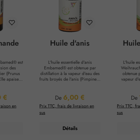
mande
Huile d'anis
Huil
mbamed® est
L'huile essentielle d'anis
L'huile e
ssion des
Embamed® est obtenue par
Weihrauc
ier (Prunus
distillation à la vapeur d'eau des
obtenue pa
lle apaise et
fruits broyés de l'anis (Pimpinella
vapeur d'
icitée et est
anisum). Elle est utilisée pour
l'arbre à
 qu'huile de
apaiser les crampes
serrata). El
 €
6,00 €
uiles de
abdominales et, en usage
tradition 
ier :
Prix régulier :
Prix
De
De
à des huiles
externe, comme friction pour les
qu'arom
vraison en
Prix TTC, frais de livraison en
Prix TTC, fra
es. Elle peut
problèmes digestifs.Note
cosmétiques
sus
sus
lisée pour
olfactive :Note de têteProfil
ayant été d
aisons de la
olfactif :SucréEffet olfactif
la mo
au :Peau
:RelaxantEffet sur la peau
Égyptiens.
Détails
che, peau
:Apaisant pour la
de baseProf
r la peau
peauRecommandation
exotique, b