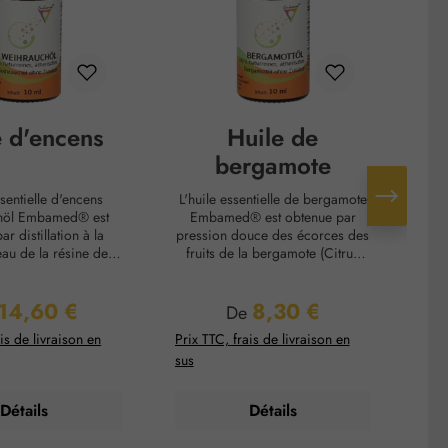
e d'encens
Huile de
H
bergamote
ssentielle d'encens
L'huile essentielle de bergamote
L
höl Embamed® est
Embamed® est obtenue par
gir
r distillation à la
pression douce des écorces des
o
eau de la résine de
fruits de la bergamote (Citrus
vape
 encens (Boswellia
bergamia). Elle est utilisée pour
le possède une longue
aromatiser des aliments,
14,60 €
8,30 €
d'utilisation en tant
notamment le thé Earl Grey.Note
gi
 régulier :
Prix régulier :
De
atisant pour les
olfactive : Note de têteProfil
d
is de livraison en
Prix TTC, frais de livraison en
Prix
 et les parfumeries,
olfactif : Frais, citronnéEffet du
é
sus
sus
éjà employée lors de
parfum : ÉclaircissantEffet sur la
mification des
peau : Apaisant pour la
Note olfactive :Note
peauUtilisation : Cosmétique
t
Détails
Détails
il olfactif :Fraîche,
pour les soins aromatiques de la
c
oiséeEffet du parfum
peauRecommandation
ol