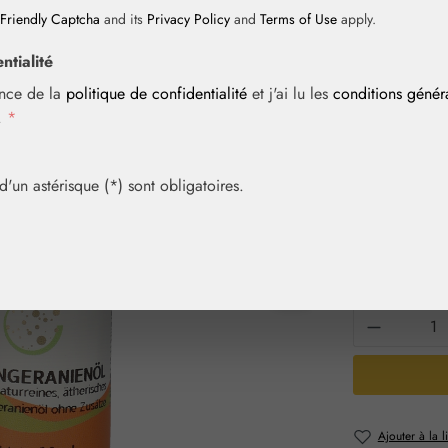
Friendly Captcha
and its
Privacy Policy
and
Terms of Use
apply.
ntialité
Prix régulier :
15,60 
ance de la
politique de confidentialité
et j'ai lu les
conditions géné
Contenu :
0.01 l
i.
*
Prix TTC, frais
Achetez vite! 
un astérisque (*) sont obligatoires.
Sélection
Contenu
10 ml
20
Quantité 
Ajouter à la l