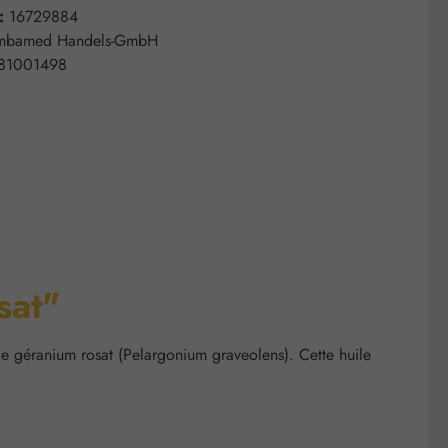
 :
16729884
mbamed Handels-GmbH
81001498
sat"
de géranium rosat (Pelargonium graveolens). Cette huile