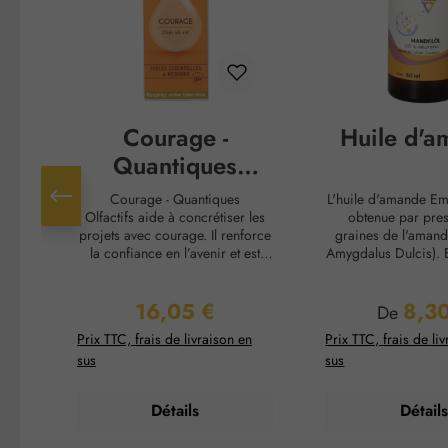
Courage -
Huile d'a
Quantiques
Olfactifs
Courage - Quantiques
L'huile d'amande E
Olfactifs aide à concrétiser les
obtenue par pre
projets avec courage. Il renforce
graines de l'amand
la confiance en l’avenir et est
Amygdalus Dulcis). E
recommandé pour tout travail sur
protège la peau soll
soi. Utilisation : Ouvrez le flacon
polyvalente en tant
16,05 €
8,30
et tenez-le à environ 5 cm du
base pour des h
Prix régulier :
Prix régul
De
nez. Inspirez et expirez lentement
massage associées 
Prix TTC, frais de livraison en
Prix TTC, frais de li
et profondément la synergie. Cet
essentielles parfumé
sus
sus
exercice peut être répété jusqu’à
également être uti
trois fois par jour, aussi
apaiser les démange
longtemps que le besoin s’en fait
peau.Type de pe
Détails
Détails
sentir. Vous pouvez aussi
normale, peau sè
diffuser le parfum dans la pièce
sensibleEffet su