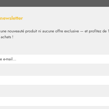
 newsletter
ne nouveauté produit ni aucune offre exclusive — et profitez de 
 achats !
Nutrition
Cosmétique
Basiques
Médias
✿
Aromathérapie
Embamed®
sat