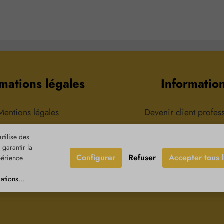
nérant,
d'utilisation :Cosmétique pour
:Terreux
mandation
les soins aromatiques de la
:Régénéran
s le lavage,
peauRecommandation de
traiteme
a peau
consommation :Maximum 10
inflammatoir
on :100 %
gouttes dans 3 cuillères à soupe
peau
pure sans
de sel pour un bain
exigeantes
apaisantComposition :100 %
cosméti
huile essentielle d'anis pure et
arom
naturelle, sans additifs.
peauR
mations légales
Informatio
d'utilisatio
dans 
d'amandeC
huile essen
Mentions légales
Devenir client profes
sa
CGV
Livraison et paie
tilise des
tection des données
Retours & réclamat
garantir la
oit de rétractation
Contact
Configurer
Refuser
Accepter tous 
périence
ations...