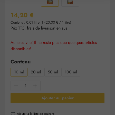
Prix régulier :
14,20 €
Contenu :
0.01 litre
(1 420,00 € / 1 litre)
Prix TTC, frais de livraison en sus
Achetez vite! Il ne reste plus que quelques articles
disponibles!
Sélectionnez
Contenu
10 ml
20 ml
50 ml
100 ml
Quantité de produit : Entrez la quantité sou
Ajouter au panier
Ajouter à la liste de souhaits