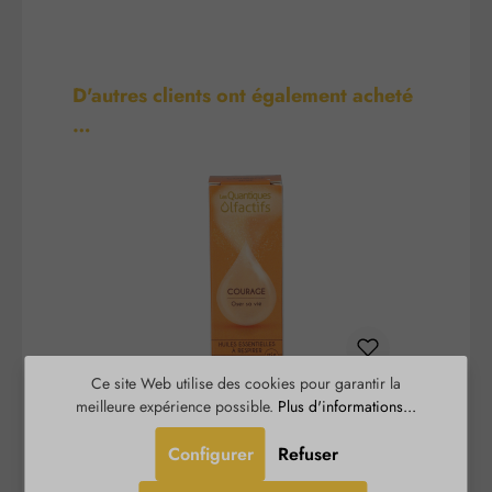
Ignorer la galerie de produits
D'autres clients ont également acheté
…
Ce site Web utilise des cookies pour garantir la
meilleure expérience possible.
Plus d'informations...
Courage - Quantiques
Olfactifs
Configurer
Refuser
Courage - Quantiques Olfactifs aide à concrétiser
L