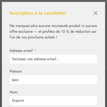
Passer au contenu principal
Inscription à la newsletter
Ne manquez plus aucune nouveauté produit ni aucune
offre exclusive — et profitez de 15 % de réduction sur
l’un de vos prochains achats !
Adresse e-mail
*
0
tcinn-a11y-toolbar.show
Vous avez 0 articles
Prénom
✿
Aromathérapie
Embamed®
Huile de graines
Nom
de persil