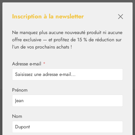
Passer au contenu principal
Inscription à la newsletter
Ne manquez plus aucune nouveauté produit ni aucune
offre exclusive — et profitez de 15 % de réduction sur
l’un de vos prochains achats !
Adresse e-mail
*
0
tcinn-a11y-toolbar.show
Vous avez 0 articles
Prénom
✿
Alimentaire
Huile de nigelle
Nom
Embamed® Cure