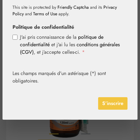
de 2 mois
This site is protected by
Friendly Captcha
and its
Privacy
Policy
and
Terms of Use
apply.
Politique de confidentialité
J'ai pris connaissance de la
politique de
confidentialité
et j'ai lu les
conditions générales
(CGV)
, et j’accepte celles-ci.
*
Ignorer la galerie d'images
Les champs marqués d'un astérisque (*) sont
obligatoires.
S’inscrire