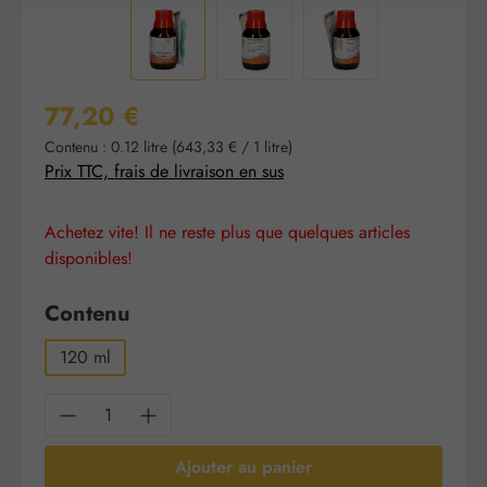
Prix régulier :
77,20 €
Contenu :
0.12 litre
(643,33 € / 1 litre)
Prix TTC, frais de livraison en sus
Achetez vite! Il ne reste plus que quelques articles
disponibles!
Sélectionnez
Contenu
120 ml
Quantité de produit : Entrez la quantité sou
Ajouter au panier