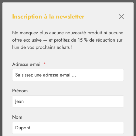
Passer au contenu principal
Inscription à la newsletter
Ne manquez plus aucune nouveauté produit ni aucune
offre exclusive — et profitez de 15 % de réduction sur
l’un de vos prochains achats !
Adresse e-mail
*
0
tcinn-a11y-toolbar.show
Vous avez 0 articles
Prénom
✿
Nutrition
Lithium
Lithium 1 mg
Nom
Gélules