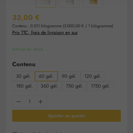
Prix régulier :
33,00 €
Contenu :
0.011 kilogramme
(3 000,00 € / 1 kilogramme)
Prix TTC, frais de livraison en sus
Article en stock.
Sélectionnez
Contenu
30 gél.
60 gél.
90 gél.
120 gél.
180 gél.
360 gél.
750 gél.
1750 gél.
Quantité de produit : Entrez la quantité sou
Ajouter au panier