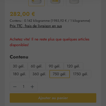
Prix régulier :
282,00 €
Contenu :
0.142 kilogramme
(1 985,92 € / 1 kilogramme)
Prix TTC, frais de livraison en sus
Achetez vite! Il ne reste plus que quelques articles
disponibles!
Sélectionnez
Contenu
30 gél.
60 gél.
90 gél.
120 gél.
180 gél.
360 gél.
750 gél.
1750 gél.
Quantité de produit : Entrez la quantité sou
Ajouter au panier