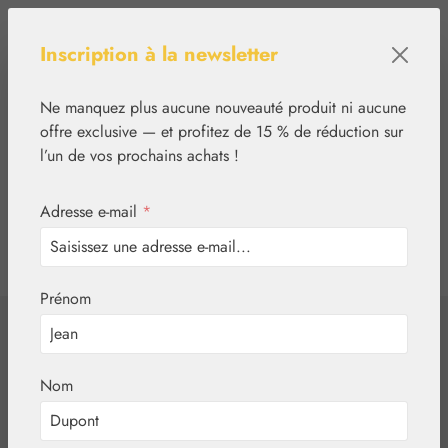
Passer au contenu principal
Inscription à la newsletter
Ne manquez plus aucune nouveauté produit ni aucune
offre exclusive — et profitez de 15 % de réduction sur
l’un de vos prochains achats !
Adresse e-mail
*
0
tcinn-a11y-toolbar.show
Vous avez 0 articles
Prénom
✿
Nutrition
Lithium
Lithium 1 mg
Nom
Gélules