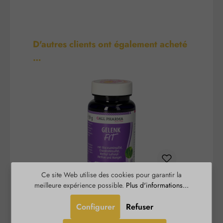
Ignorer la galerie de produits
D'autres clients ont également acheté
…
Ce site Web utilise des cookies pour garantir la
meilleure expérience possible.
Plus d'informations...
Articulation-Fit Gélules
Configurer
Refuser
Gelenk-Fit Kapseln est un complément alimentaire