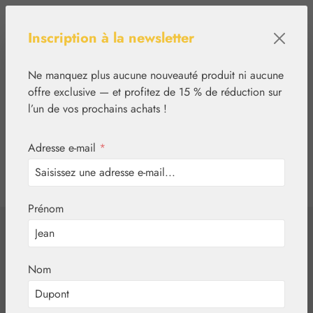
Passer au contenu principal
Inscription à la newsletter
Ne manquez plus aucune nouveauté produit ni aucune
offre exclusive — et profitez de 15 % de réduction sur
l’un de vos prochains achats !
Adresse e-mail
*
0
tcinn-a11y-toolbar.show
Vous avez 0 articles
Prénom
✿
Nutrition
Produits Florem
Melatonin 2,5 mg
Nom
Kapseln