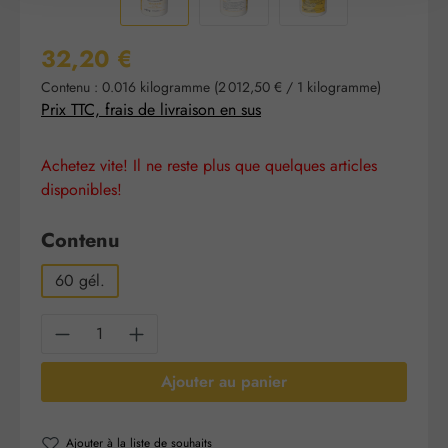
Prix régulier :
32,20 €
Contenu :
0.016 kilogramme
(2 012,50 € / 1 kilogramme)
Prix TTC, frais de livraison en sus
Achetez vite! Il ne reste plus que quelques articles
disponibles!
Sélectionnez
Contenu
60 gél.
Quantité de produit : Entrez la quantité sou
Ajouter au panier
Ajouter à la liste de souhaits