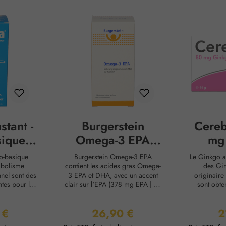
stant -
Burgerstein
Cere
ique à
Omega-3 EPA
mg
e
gélules
Ca
do-basique
Burgerstein Omega-3 EPA
Le Ginkgo ap
abolisme
contient les acides gras Omega-
des Gin
nel sont des
3 EPA et DHA, avec un accent
originaire 
tes pour la
clair sur l'EPA (378 mg EPA | 72
sont obte
rmances. Dans
mg DHA). Nos capsules sont
feuilles, q
nt, il manque
complétées par de la vitamine E,
bénéfique 
 €
26,90 €
2
 pour une
l'un des antioxydants les plus
différen
lier :
Prix régulier :
Pr
rée, dont le
importants pour notre corps. Les
flavonoï