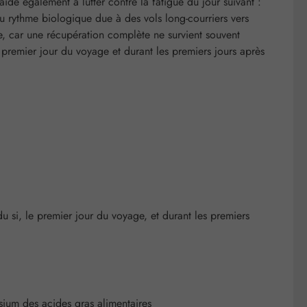
ide également à lutter contre la fatigue du jour suivant :
u rythme biologique due à des vols long-courriers vers
le, car une récupération complète ne survient souvent
premier jour du voyage et durant les premiers jours après
du si, le premier jour du voyage, et durant les premiers
sium des acides gras alimentaires