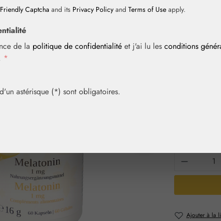
Friendly Captcha
and its
Privacy Policy
and
Terms of Use
apply.
ntialité
Prix régulier :
26,50 
ance de la
politique de confidentialité
et j'ai lu les
conditions géné
Contenu :
0.01
i.
*
Prix TTC, frais
Achetez vite! 
un astérisque (*) sont obligatoires.
Sélection
Contenu
60 gél.
Quantité 
Ajouter à la l