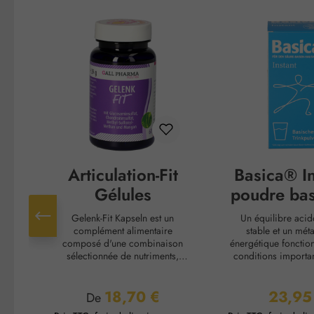
Ignorer la galerie de produits
Articulation-Fit
Basica® In
Gélules
poudre bas
boir
Gelenk-Fit Kapseln est un
Un équilibre aci
complément alimentaire
stable et un mét
composé d'une combinaison
énergétique fonction
sélectionnée de nutriments,
conditions importan
incluant du sulfate de
vitalité et les perfo
glucosamine, du sulfate de
un quotidien stressa
18,70 €
23,95
chondroïtine et du
souvent le temps
Prix régulier :
Prix régu
De
méthylsulfonylméthane (MSM). La
alimentation équilib