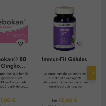
bokan® 80
Immun-Fit Gélules
 Gingko
psules
partient à la famille
Le corps humain est confronté
Le
kgoaceae et est
jour et nuit à des agents
co
d'Asie. Des extraits
pathogènes très variés. La bonne
orot
nus à partir de ses
nouvelle est que nous ne
d
ui exercent un effet
sommes pas complètement
Bi
sur notre corps de
vulnérables face à ces vecteurs
co
1,00 €
12,00 €
tes manières. Les
d'infections. Notre système
ess
ix régulier :
Prix régulier :
De
des contenus dans
immunitaire travaille dur pour
fo