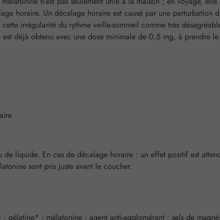
mélatonine n’est pas seulement utile à la maison ; en voyage, elle a
age horaire. Un décalage horaire est causé par une perturbation d
t cette irrégularité du rythme veille-sommeil comme très désagréab
ine est déjà obtenu avec une dose minimale de 0,5 mg, à prendre le 
aire
 de liquide. En cas de décalage horaire : un effet positif est atten
atonine sont pris juste avant le coucher.
; gélatine* ; mélatonine ; agent anti-agglomérant : sels de magné