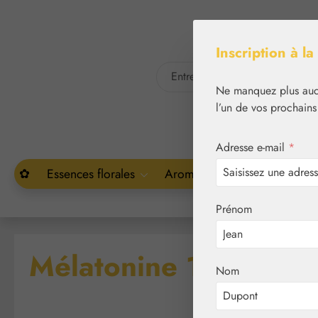
asser au contenu principal
Passer à la recherche
Inscription à la
Ne manquez plus aucu
l’un de vos prochains
Adresse e-mail
*
✿
Essences florales
Aromathérapie
Végétal
Prénom
Mélatonine 1 mg Gélu
Nom