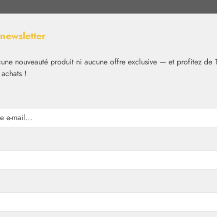
 newsletter
ne nouveauté produit ni aucune offre exclusive — et profitez de 
 achats !
Nutrition
Cosmétique
Basiques
Médias
✿
Nutrition
Produits Florem
les