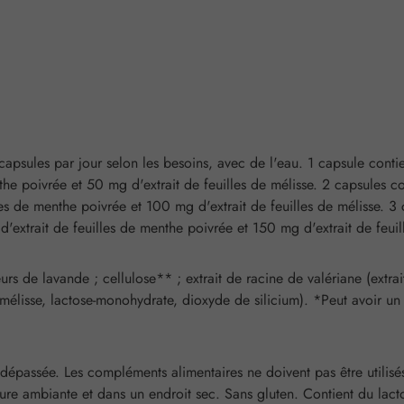
apsules par jour selon les besoins, avec de l'eau. 1 capsule contie
the poivrée et 50 mg d'extrait de feuilles de mélisse. 2 capsules 
les de menthe poivrée et 100 mg d'extrait de feuilles de mélisse. 3
'extrait de feuilles de menthe poivrée et 150 mg d'extrait de feuil
rs de lavande ; cellulose** ; extrait de racine de valériane (extrait
e mélisse, lactose-monohydrate, dioxyde de silicium). *Peut avoir un
passée. Les compléments alimentaires ne doivent pas être utilisés 
ure ambiante et dans un endroit sec. Sans gluten. Contient du lact