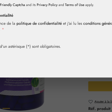
Friendly Captcha
and its
Privacy Policy
and
Terms of Use
apply.
Prix régulier :
56,10 
ntialité
Contenu :
0.09
ance de la
politique de confidentialité
et j'ai lu les
conditions géné
Prix TTC, frais
i.
*
Achetez vite! 
un astérisque (*) sont obligatoires.
Sélection
Contenu
30 gél.
Quantité 
Ajouter à la l
Réf. produit