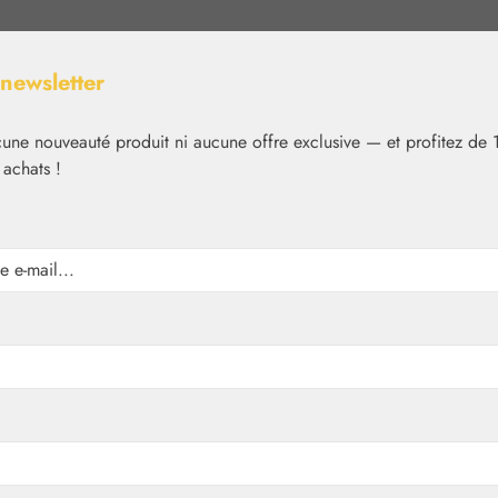
 newsletter
ne nouveauté produit ni aucune offre exclusive — et profitez de 
 achats !
Nutrition
Cosmétique
Basiques
Médias
✿
Nutrition
Gall Pharma