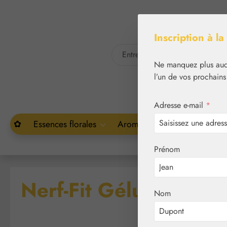
asser au contenu principal
Passer à la recherche
Inscription à la
Ne manquez plus aucu
l’un de vos prochains
Adresse e-mail
*
✿
Essences florales
Aromathérapie
Végétal
Prénom
Nerf-Fit Gélules
Nom