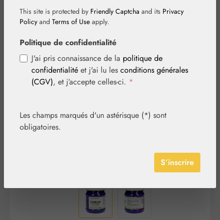
This site is protected by
Friendly Captcha
and its
Privacy
Policy
and
Terms of Use
apply.
Politique de confidentialité
J'ai pris connaissance de la
politique de
Ignorer la galerie d'images
confidentialité
et j'ai lu les
conditions générales
(CGV)
, et j’accepte celles-ci.
*
Les champs marqués d'un astérisque (*) sont
obligatoires.
S’inscrire