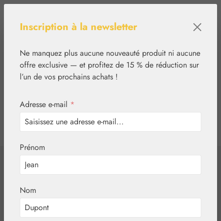
Passer au contenu principal
Inscription à la newsletter
Ne manquez plus aucune nouveauté produit ni aucune
offre exclusive — et profitez de 15 % de réduction sur
l’un de vos prochains achats !
Adresse e-mail
*
0
tcinn-a11y-toolbar.show
Vous avez 0 articles
Prénom
✿
Nutrition
Gall Pharma
Passiflore GPH
Nom
Gélules