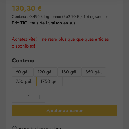
Prix régulier :
130,30 €
Contenu :
0.496 kilogramme
(262,70 € / 1 kilogramme)
Prix TTC, frais de livraison en sus
Achetez vite! Il ne reste plus que quelques articles
disponibles!
Sélectionnez
Contenu
60 gél.
120 gél.
180 gél.
360 gél.
750 gél.
1750 gél.
Quantité de produit : Entrez la quantité sou
Ajouter au panier
Ajouter à la liste de souhaits