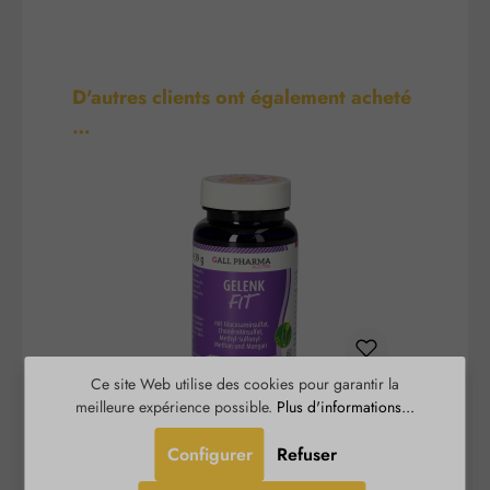
Ignorer la galerie de produits
D'autres clients ont également acheté
…
Ce site Web utilise des cookies pour garantir la
meilleure expérience possible.
Plus d'informations...
Articulation-Fit Gélules
Configurer
Refuser
Gelenk-Fit Kapseln est un complément alimentaire