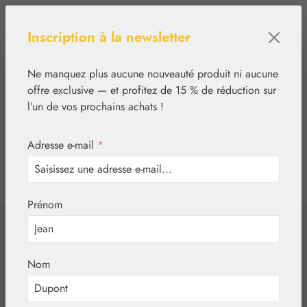
Passer au contenu principal
Inscription à la newsletter
Ne manquez plus aucune nouveauté produit ni aucune
offre exclusive — et profitez de 15 % de réduction sur
l’un de vos prochains achats !
Adresse e-mail
*
0
tcinn-a11y-toolbar.show
Vous avez 0 articles
Prénom
✿
Cosmétique
Pommade à l'huile
Nom
de citronnelle 5%