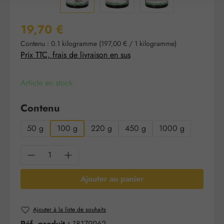
Prix régulier :
19,70 €
Contenu :
0.1 kilogramme
(197,00 € / 1 kilogramme)
Prix TTC, frais de livraison en sus
Article en stock.
Sélectionnez
Contenu
50 g
100 g
220 g
450 g
1000 g
Quantité de produit : Entrez la quantité sou
Ajouter au panier
Ajouter à la liste de souhaits
Réf. produit :
18179962