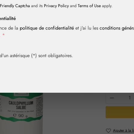
Friendly Captcha
and its
Privacy Policy
and
Terms of Use
apply.
ntialité
Prix régulier :
30,90 
ance de la
politique de confidentialité
et j'ai lu les
conditions géné
Contenu :
0.09
i.
*
Prix TTC, frais
Achetez vite! 
un astérisque (*) sont obligatoires.
Sélection
Contenu
90 g
Quantité 
Ajouter à la l