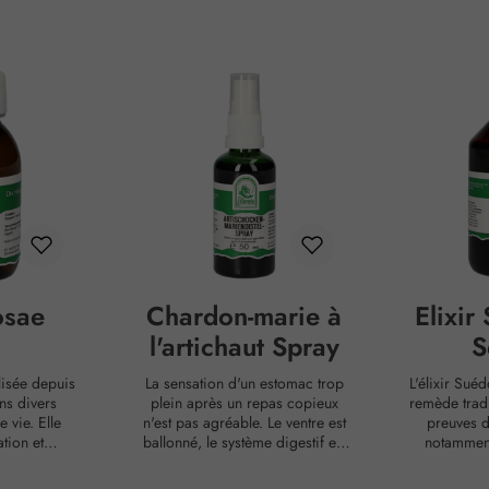
osae
Chardon-marie à
Elixir
l'artichaut Spray
S
ilisée depuis
La sensation d'un estomac trop
L'élixir Suéd
ns divers
plein après un repas copieux
remède tradi
 vie. Elle
n'est pas agréable. Le ventre est
preuves d
tion et
ballonné, le système digestif est
notamment
ns les soins
surchargé. L'artichaut (Cynara
digestifs. 
se sent bien
scolymus), connu pour son goût
composition, L'élixir Sué