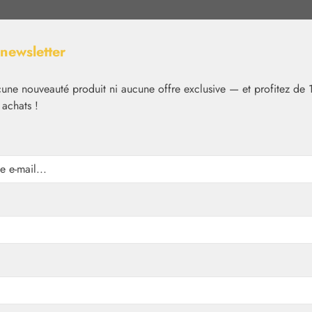
 newsletter
ne nouveauté produit ni aucune offre exclusive — et profitez de 
 achats !
Nutrition
Cosmétique
Basiques
Médias
✿
Cosmétique
yllum