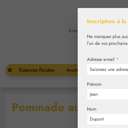
asser au contenu principal
Passer à la recherche
Inscription à la
Ne manquez plus aucu
l’un de vos prochains
Adresse e-mail
*
✿
Essences florales
Aromathérapie
Végétal
Prénom
Pommade au Cauloph
Nom