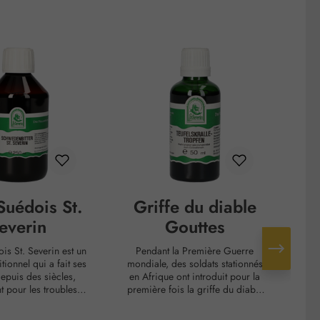
 Suédois St.
Griffe du diable
everin
Gouttes
ois St. Severin est un
Pendant la Première Guerre
Un e
tionnel qui a fait ses
mondiale, des soldats stationnés
epuis des siècles,
en Afrique ont introduit pour la
dév
 pour les troubles
première fois la griffe du diable
En ce qui concerne sa
en Allemagne. Là, elle a été
opt
dois a
étudiée de manière approfondie
aut