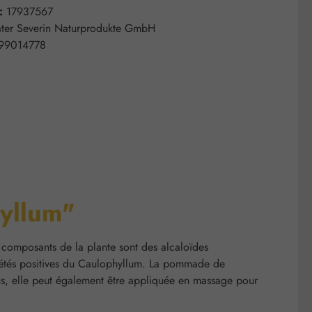
 :
17937567
ter Severin Naturprodukte GmbH
99014778
hyllum"
 composants de la plante sont des alcaloïdes
riétés positives du Caulophyllum. La pommade de
plus, elle peut également être appliquée en massage pour