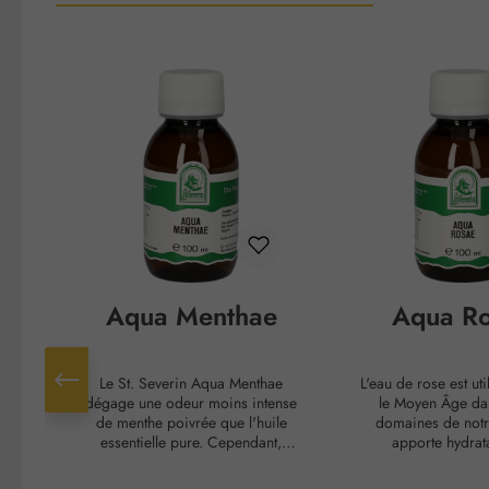
Ignorer la galerie de produits
Aqua Menthae
Aqua R
Le St. Severin Aqua Menthae
L'eau de rose est ut
dégage une odeur moins intense
le Moyen Âge da
de menthe poivrée que l'huile
domaines de notre
essentielle pure. Cependant,
apporte hydrata
l'effet rafraîchissant et clarifiant
rafraîchissement da
de la plante est préservé. Il est
corporels. La peau 