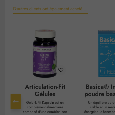
D'autres clients ont également acheté …
Ignorer la galerie de produits
Articulation-Fit
Basica® In
Gélules
poudre bas
boir
Gelenk-Fit Kapseln est un
Un équilibre aci
complément alimentaire
stable et un mét
composé d'une combinaison
énergétique fonction