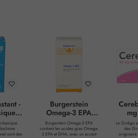
stant -
Burgerstein
Cere
ique à
Omega-3 EPA
mg
e
gélules
Ca
do-basique
Burgerstein Omega-3 EPA
Le Ginkgo ap
abolisme
contient les acides gras Omega-
des Gin
nel sont des
3 EPA et DHA, avec un accent
originaire 