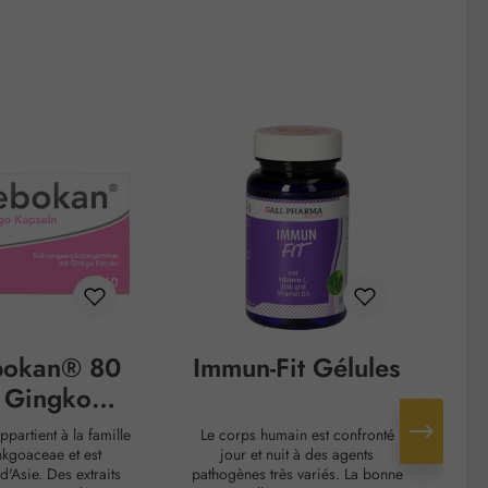
bokan® 80
Immun-Fit Gélules
 Gingko
psules
partient à la famille
Le corps humain est confronté
Le
kgoaceae et est
jour et nuit à des agents
co
d'Asie. Des extraits
pathogènes très variés. La bonne
orot