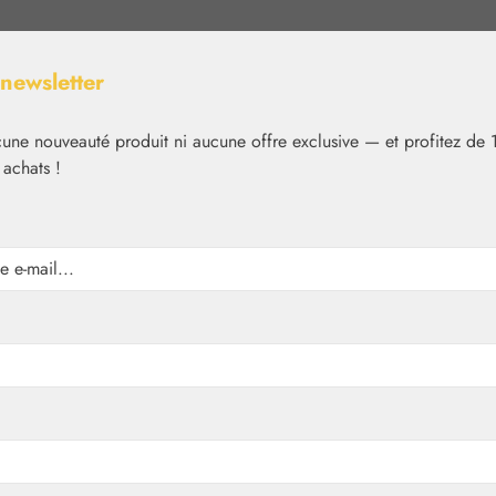
 newsletter
ne nouveauté produit ni aucune offre exclusive — et profitez de 
 achats !
Nutrition
Cosmétique
Basiques
Médias
✿
Nutrition
Produits Florem
ules