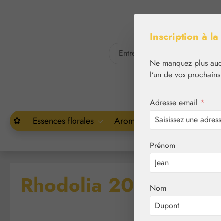
asser au contenu principal
Passer à la recherche
Inscription à la
Ne manquez plus aucu
l’un de vos prochains
Adresse e-mail
*
✿
Essences florales
Aromathérapie
Végétal
Prénom
Rhodolia 200 mg Gél
Nom