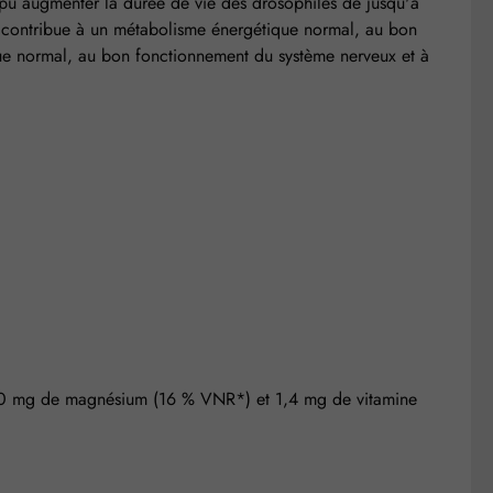
me pu augmenter la durée de vie des drosophiles de jusqu'à
 contribue à un métabolisme énergétique normal, au bon
ue normal, au bon fonctionnement du système nerveux et à
e 60 mg de magnésium (16 % VNR*) et 1,4 mg de vitamine