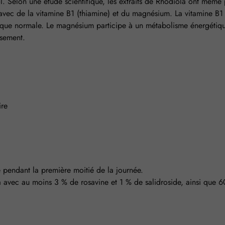
osol. Selon une étude scientifique, les extraits de Rhodiola ont mê
ec de la vitamine B1 (thiamine) et du magnésium. La vitamine B1
hique normale. Le magnésium participe à un métabolisme énergétiq
isement.
ire
e pendant la première moitié de la journée.
la avec au moins 3 % de rosavine et 1 % de salidroside, ainsi qu