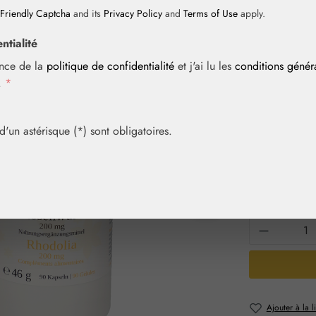
Friendly Captcha
and its
Privacy Policy
and
Terms of Use
apply.
ntialité
Prix régulier :
68,59 
ance de la
politique de confidentialité
et j'ai lu les
conditions géné
Contenu :
0.04
i.
*
Prix TTC, frais
Achetez vite! 
un astérisque (*) sont obligatoires.
Sélection
Contenu
90 gél.
Quantité 
Ajouter à la l