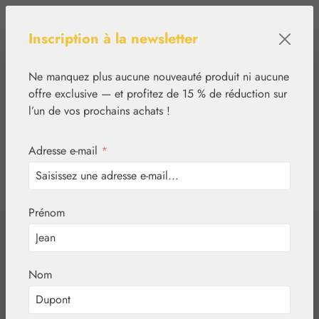
Passer au contenu principal
Inscription à la newsletter
Ne manquez plus aucune nouveauté produit ni aucune
offre exclusive — et profitez de 15 % de réduction sur
l’un de vos prochains achats !
Adresse e-mail
*
0
tcinn-a11y-toolbar.show
Vous avez 0 articles
Prénom
✿
Végétal
Sirops
Sirop d'herbes de
Nom
montagne