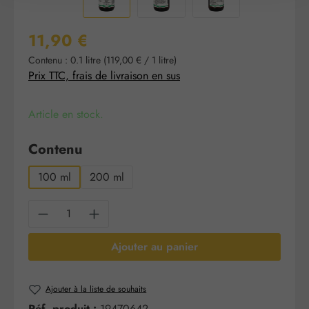
Prix régulier :
11,90 €
Contenu :
0.1 litre
(119,00 € / 1 litre)
Prix TTC, frais de livraison en sus
Article en stock.
Sélectionnez
Contenu
100 ml
200 ml
Quantité de produit : Entrez la quantité sou
Ajouter au panier
Ajouter à la liste de souhaits
Réf. produit :
19470642