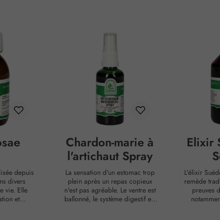
osae
Chardon-marie à
Elixir
l'artichaut Spray
S
ilisée depuis
La sensation d'un estomac trop
L'élixir Suéd
ns divers
plein après un repas copieux
remède tradi
 vie. Elle
n'est pas agréable. Le ventre est
preuves d
tion et
ballonné, le système digestif est
notamment
ns les soins
surchargé. L'artichaut (Cynara
digestifs. 
se sent bien
scolymus), connu pour son goût
composition, L'élixir Sué