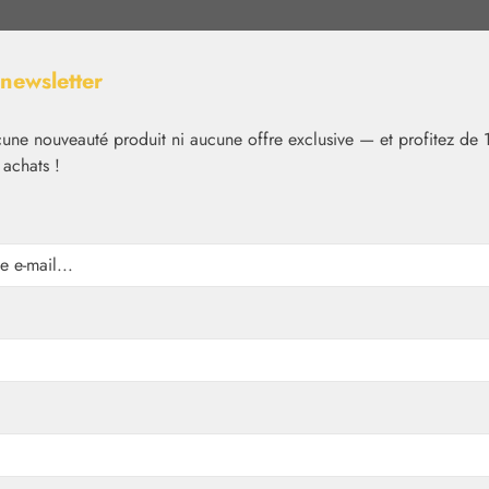
 newsletter
ne nouveauté produit ni aucune offre exclusive — et profitez de 
 achats !
Nutrition
Cosmétique
Basiques
Médias
✿
Végétal
Sirops