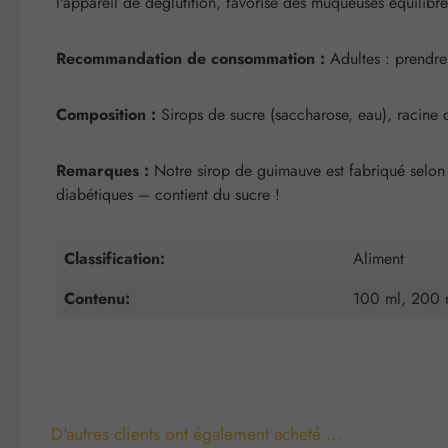
l'appareil de déglutition, favorise des muqueuses équilibr
Recommandation de consommation :
Adultes : prendre 
Composition :
Sirops de sucre (saccharose, eau), racine 
Remarques :
Notre sirop de guimauve est fabriqué selon d
diabétiques – contient du sucre !
Classification:
Aliment
Contenu:
100 ml, 200 
D'autres clients ont également acheté …