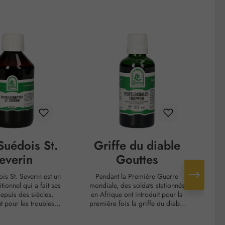
 Suédois St.
Griffe du diable
everin
Gouttes
ois St. Severin est un
Pendant la Première Guerre
Un e
tionnel qui a fait ses
mondiale, des soldats stationnés
epuis des siècles,
en Afrique ont introduit pour la
dév
 pour les troubles
première fois la griffe du diable
En ce qui concerne sa
en Allemagne. Là, elle a été
opt
dois a
étudiée de manière approfondie
aut