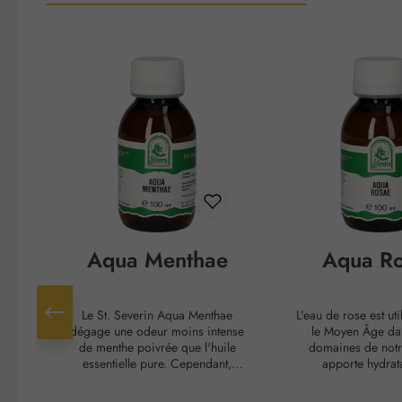
Ignorer la galerie de produits
Aqua Menthae
Aqua R
Le St. Severin Aqua Menthae
L'eau de rose est ut
dégage une odeur moins intense
le Moyen Âge da
de menthe poivrée que l'huile
domaines de notre
essentielle pure. Cependant,
apporte hydrata
l'effet rafraîchissant et clarifiant
rafraîchissement da
de la plante est préservé. Il est
corporels. La peau 