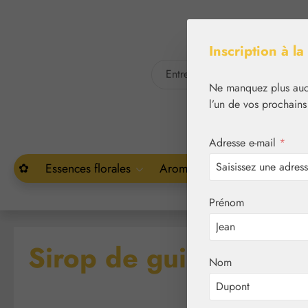
asser au contenu principal
Passer à la recherche
Inscription à la
Ne manquez plus aucu
l’un de vos prochains
Adresse e-mail
*
✿
Essences florales
Aromathérapie
Végétal
Prénom
Sirop de guimauve
Nom