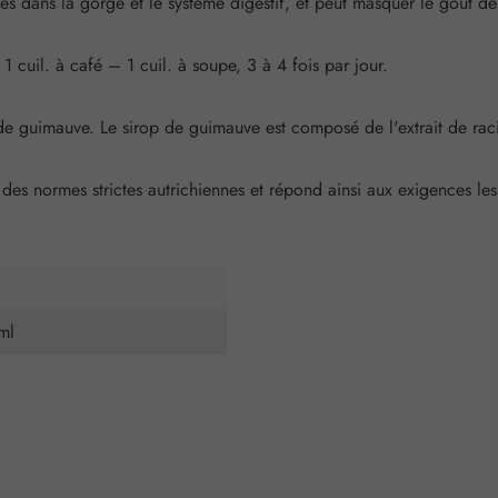
ées dans la gorge et le système digestif, et peut masquer le goût dé
1 cuil. à café – 1 cuil. à soupe, 3 à 4 fois par jour.
de guimauve. Le sirop de guimauve est composé de l'extrait de raci
es normes strictes autrichiennes et répond ainsi aux exigences les 
ml