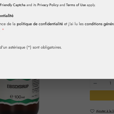
Friendly Captcha
and its
Privacy Policy
and
Terms of Use
apply.
ntialité
Prix régulier :
11,90 
ance de la
politique de confidentialité
et j'ai lu les
conditions géné
Contenu :
0.1 li
i.
*
Prix TTC, frais
Article en sto
un astérisque (*) sont obligatoires.
Sélection
Contenu
100 ml
Quantité 
Ajouter à la l