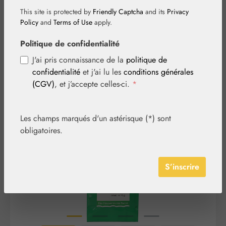
bronches
This site is protected by
Friendly Captcha
and its
Privacy
Policy
and
Terms of Use
apply.
Politique de confidentialité
J'ai pris connaissance de la
politique de
confidentialité
et j'ai lu les
conditions générales
(CGV)
, et j’accepte celles-ci.
*
Ignorer la galerie d'images
Les champs marqués d'un astérisque (*) sont
obligatoires.
S’inscrire