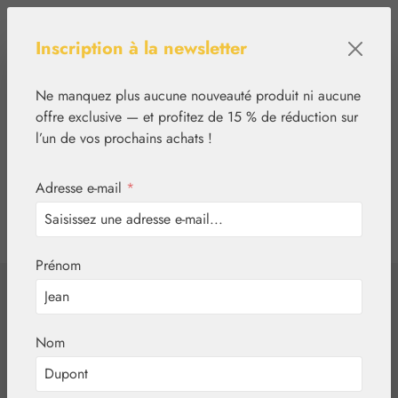
Passer au contenu principal
Inscription à la newsletter
Ne manquez plus aucune nouveauté produit ni aucune
offre exclusive — et profitez de 15 % de réduction sur
l’un de vos prochains achats !
Adresse e-mail
*
0
tcinn-a11y-toolbar.show
Vous avez 0 articles
Prénom
✿
Végétal
Tisanes aux plantes
St. Severin Tisane
Nom
spéciale pour les