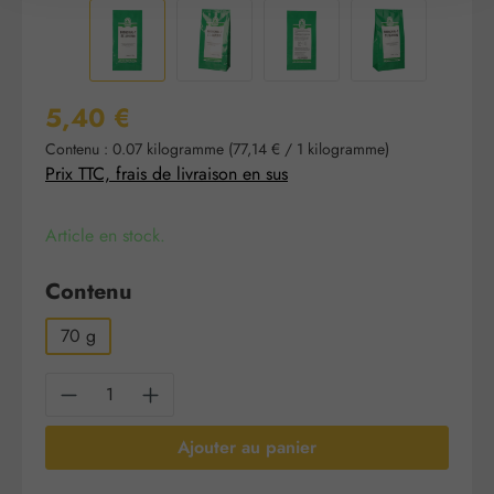
Prix régulier :
5,40 €
Contenu :
0.07 kilogramme
(77,14 € / 1 kilogramme)
Prix TTC, frais de livraison en sus
Article en stock.
Sélectionnez
Contenu
70 g
Quantité de produit : Entrez la quantité sou
Ajouter au panier