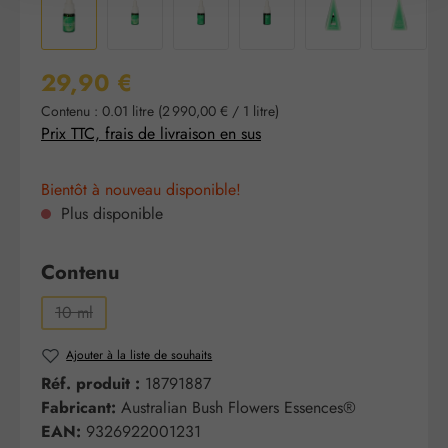
Prix régulier :
29,90 €
Contenu :
0.01 litre
(2 990,00 € / 1 litre)
Prix TTC, frais de livraison en sus
Bientôt à nouveau disponible!
Plus disponible
Sélectionnez
Contenu
10 ml
(Cette option n'est pas disponible pour le moment.)
Ajouter à la liste de souhaits
Réf. produit :
18791887
Fabricant:
Australian Bush Flowers Essences®
EAN:
9326922001231