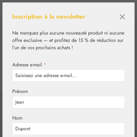
Passer au contenu principal
Inscription à la newsletter
Ne manquez plus aucune nouveauté produit ni aucune
offre exclusive — et profitez de 15 % de réduction sur
l’un de vos prochains achats !
Adresse e-mail
*
0
tcinn-a11y-toolbar.show
Vous avez 0 articles
Prénom
✿
Essences florales
Australian Bush Flowers Essences®
Nom
Madagascar