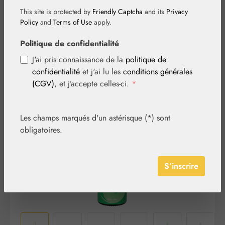
Essence gouttes
This site is protected by
Friendly Captcha
and its
Privacy
Policy
and
Terms of Use
apply.
Politique de confidentialité
J'ai pris connaissance de la
politique de
confidentialité
et j'ai lu les
conditions générales
(CGV)
, et j’accepte celles-ci.
*
Ignorer la galerie d'images
Les champs marqués d'un astérisque (*) sont
obligatoires.
S’inscrire