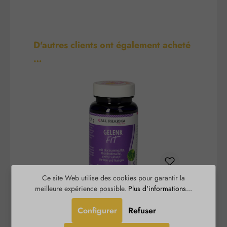
Ignorer la galerie de produits
D'autres clients ont également acheté
…
Ce site Web utilise des cookies pour garantir la
meilleure expérience possible.
Plus d'informations...
Articulation-Fit Gélules
Configurer
Refuser
Gelenk-Fit Kapseln est un complément alimentaire