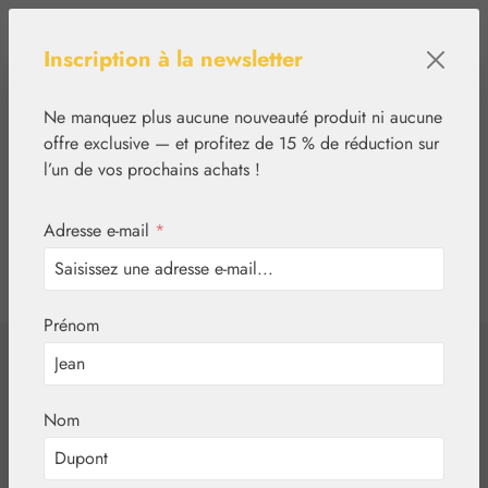
Passer au contenu principal
Inscription à la newsletter
Ne manquez plus aucune nouveauté produit ni aucune
offre exclusive — et profitez de 15 % de réduction sur
l’un de vos prochains achats !
Adresse e-mail
*
0
tcinn-a11y-toolbar.show
Vous avez 0 articles
Prénom
✿
Nutrition
Gall Pharma
Mémoire-Fit
Nom
Gélules