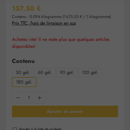
Prix régulier :
157,50 €
Contenu :
0.094 kilogramme
(1 675,53 € / 1 kilogramme)
Prix TTC, frais de livraison en sus
Achetez vite! Il ne reste plus que quelques articles
disponibles!
Sélectionnez
Contenu
30 gél.
60 gél.
90 gél.
120 gél.
180 gél.
Quantité de produit : Entrez la quantité sou
Ajouter au panier
Ajouter à la liste de souhaits