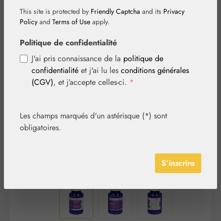
This site is protected by
Friendly Captcha
and its
Privacy
Policy
and
Terms of Use
apply.
Politique de confidentialité
J'ai pris connaissance de la
politique de
Ignorer la galerie d'images
confidentialité
et j'ai lu les
conditions générales
(CGV)
, et j’accepte celles-ci.
*
Les champs marqués d'un astérisque (*) sont
obligatoires.
S’inscrire