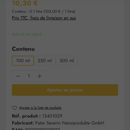
Prix régulier :
10,30 €
Contenu :
0.1 litre
(103,00 € / 1 litre)
Prix TTC, frais de livraison en sus
Article en stock.
Sélectionnez
Contenu
100 ml
250 ml
500 ml
Quantité de produit : Entrez la quantité sou
Ajouter au panier
Ajouter à la liste de souhaits
Réf. produit :
15401029
Fabricant:
Pater Severin Naturprodukte GmbH
EAN:
9009999009927