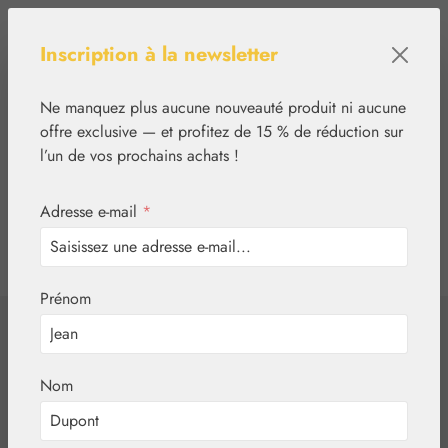
Passer au contenu principal
Inscription à la newsletter
Ne manquez plus aucune nouveauté produit ni aucune
offre exclusive — et profitez de 15 % de réduction sur
l’un de vos prochains achats !
Adresse e-mail
*
0
tcinn-a11y-toolbar.show
Vous avez 0 articles
Prénom
✿
Végétal
Eaux aromatiques
Aqua Rosae
Nom